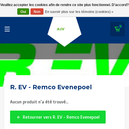
RWD Molenbeek
Veuillez accepter les cookies afin de rendre ce site plus fonctionnel. D'accord?
R. EV - Remco Evenepoel
Oui
Non
En savoir plus sur les témoins (cookies) »
SK Beveren
STVV
0
Union Saint-Gilloise
Topfanz Outlet
Marktrock
Allemoal Truineer
R. EV - Remco Evenepoel
Alpecin Premier Tech /Fenix Premier Tech
Aucun produit n'a été trouvé...
Héros
Thierry Neuville
Retourner vers R. EV - Remco Evenepoel
Sportoase