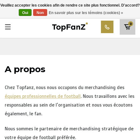
RWD Molenbeek
Veuillez accepter les cookies afin de rendre ce site plus fonctionnel. D'accord?
Choisissez votre club
Oui
Non
En savoir plus sur les témoins (cookies) »
SK Beveren
0
STVV
Union Saint-Gilloise
Topfanz Outlet
A propos
Marktrock
Allemoal Truineer
Chez Topfanz, nous nous occupons du merchandising des
Alpecin Premier Tech /Fenix Premier Tech
équipes professionnelles de football
. Nous travaillons avec les
responsables au sein de l'organisation et nous vous écoutons
Héros
également, le fan.
Thierry Neuville
Nous sommes le partenaire de merchandising stratégique de
votre équipe de football préférée.
Sportoase