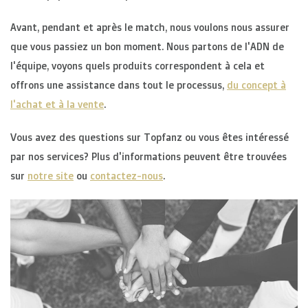
R. EV - Remco Evenepoel
Avant, pendant et après le match, nous voulons nous assurer
que vous passiez un bon moment. Nous partons de l'ADN de
Workout Buddies
l'équipe, voyons quels produits correspondent à cela et
offrons une assistance dans tout le processus,
du concept à
Enchères
l'achat et à la vente
.
Enchères
Vous avez des questions sur Topfanz ou vous êtes intéressé
Enchères terminées
par nos services? Plus d'informations peuvent être trouvées
sur
notre site
ou
contactez-nous
.