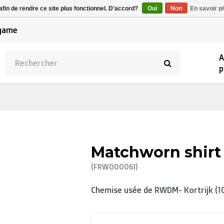
Alpecin Premier Tech
afin de rendre ce site plus fonctionnel. D'accord?
Oui
Non
En savoir pl
/Fenix Premier Tech
 game
A
p
Matchworn shir
(FRW000061)
Chemise usée de RWDM- Kortrijk (10