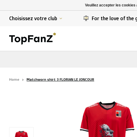
K. Berchem sport
SK Beveren
Veuillez accepter les cookies 
K. Lierse S.K.
STVV
Choisissez votre club
For the love of the
Home
Matchworn shirt 3 FLORIAN LE JONCOUR