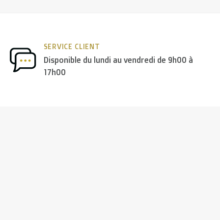
SERVICE CLIENT
Disponible du lundi au vendredi de 9h00 à
17h00
ne, Finlande, Grèce, Hongrie, Irlande, Italie, Pologne, Portu
 USA
: €35