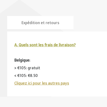
Expédition et retours
A. Quels sont les frais de livraison?
Belgique
:
> €105: gratuit
< €105: €8,50
Cliquez ici pour les autres pays
Pays limitrophes
( Luxembourg, France, Allemagne):
> €150: gratuit
< €150: €12