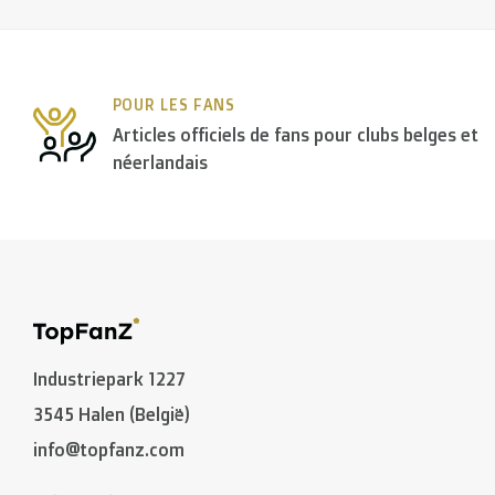
Pays-Bas:
POUR LES FANS
> €150: gratuit
Articles officiels de fans pour clubs belges et
< €150: €8,50
néerlandais
l'Union Européenne Zone 1
(Autriche, Danemark, Espag
> €199: gratuit
< €199: €25
Reste de l’
Europe + Bassin méditerranéen + Suisse +
Industriepark 1227
3545 Halen (België)
Reste du monde + Canada
: €50
info@topfanz.com