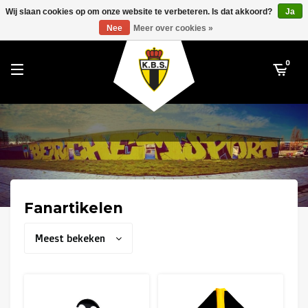
RWDM Brussels
Wij slaan cookies op om onze website te verbeteren. Is dat akkoord?
Ja
K. Berchem Sport
Nee
Meer over cookies »
SK Beveren
STVV
0
Union Saint-Gilloise
Topfanz Outlet
Marktrock
Allemoal Truineer
Fanartikelen
Alpecin Premier Tech /Fenix Premier Tech
Meest bekeken
Heroes
Thierry Neuville
Sportoase