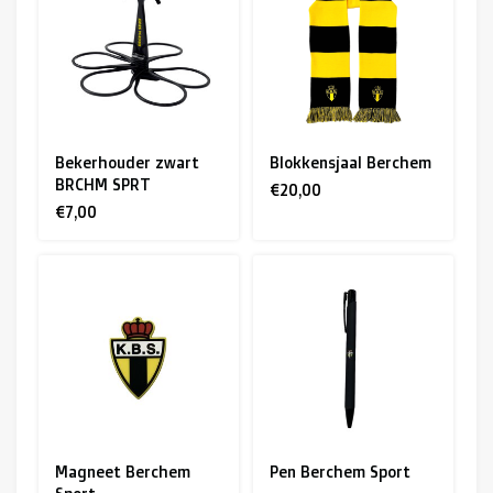
R. EV - Remco Evenepoel
Workout Buddies
R. EV - Remco Evenepoel
Bekerhouder zwart
Blokkensjaal Berchem
BRCHM SPRT
Veilingen
€20,00
€7,00
Lopende veilingen
Afgelopen veilingen
Magneet Berchem
Pen Berchem Sport