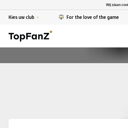
K. Berchem sport
SK Beveren
Wij slaan coo
K. Lierse S.K.
STVV
Kies uw club
For the love of the game