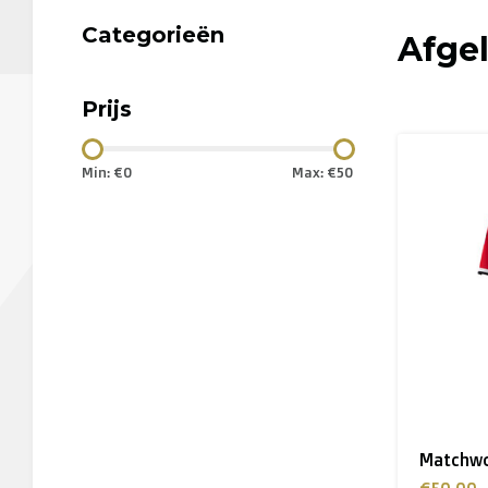
Categorieën
Afge
Prijs
Min: €
0
Max: €
50
Matchwo