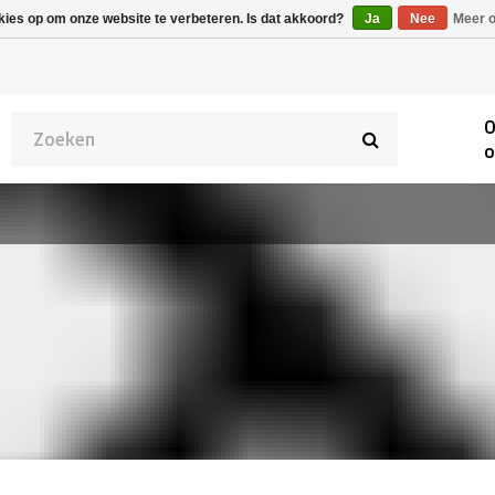
Alpecin Premier Tech
Evenepoel
kies op om onze website te verbeteren. Is dat akkoord?
Ja
Nee
Meer o
/Fenix Premier Tech
O
o