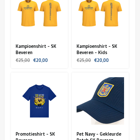
R. EV - Remco Evenepoel
Workout Buddies
R. EV - Remco Evenepoel
Kampioenshirt - SK
Kampioenshirt - SK
Beveren
Beveren - Kids
Veilingen
€25,00
€20,00
€25,00
€20,00
Lopende veilingen
Afgelopen veilingen
Promotieshirt - SK
Pet Navy - Gekleurde