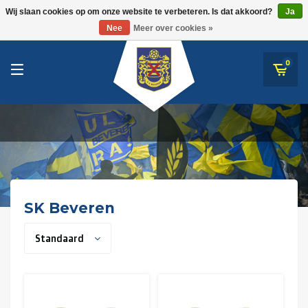
RWDM Brussels
Wij slaan cookies op om onze website te verbeteren. Is dat akkoord?
Ja
SK Beveren
Nee
Meer over cookies »
SK Beveren
STVV
0
Union Saint-Gilloise
Topfanz Outlet
Marktrock
Allemoal Truineer
SK Beveren
Alpecin Premier Tech /Fenix Premier Tech
Standaard
Heroes
Thierry Neuville
Sportoase