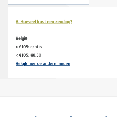
A. Hoeveel kost een zending?
België
:
> €105: gratis
< €105: €8,50
Bekijk hier de andere landen
Buurlanden
(Duitsland, Luxemburg, Frankrijk ):
> €150: gratis
< €150: €12
Nederland:
> €150: gratis