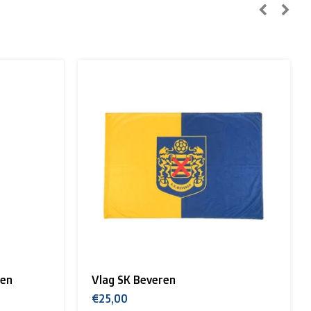
panje, Tsjechië, Zweden):
Muts geborduurd logo SK Beveren
€20,00