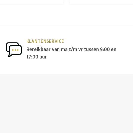
erland
wordt er door
PostNL
geleverd, en in de
rest van Eur
nder andere
DPD
en
DHL
.
KLANTENSERVICE
Bereikbaar van ma t/m vr tussen 9:00 en
17:00 uur
en