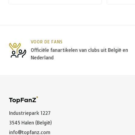
Binnen
België
leveren we in principe via
Bpost
, in
Ned
Voor de
rest van de wereld
maken we gebruik van o
VOOR DE FANS
C. Hoe lang is een pakket onderweg?
Officiële fanartikelen van clubs uit België en
Nederland
Niet gepersonaliseerde artikelen:
-
België
en
Nederland
: gewoonlijk 2 à 3 werkdagen
-
Buurlanden
: 2 à 4 werkdagen
-
Europese Unie
,
Zwitserland
en
USA
: 3 à 5 werkdag
-
Rest van de wereld
: gemiddeld 5 à 8 werkdagen
Industriepark 1227
3545 Halen (België)
Gepersonaliseerde artikelen:
info@topfanz.com
10 à 12 werkdagen