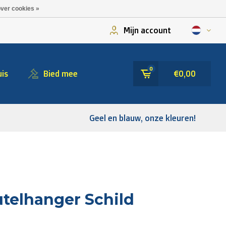
ver cookies »
Mijn account
0
is
Bied mee
€0,00
Geel en blauw, onze kleuren!
telhanger Schild