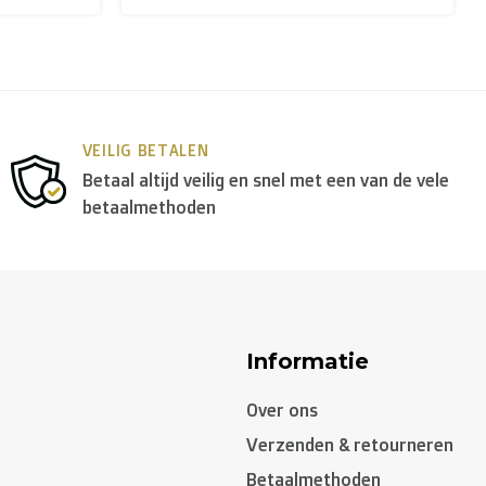
opa
gebruiken we in de meeste gevallen
DPD
.
VEILIG BETALEN
Betaal altijd veilig en snel met een van de vele
betaalmethoden
Informatie
Over ons
Verzenden & retourneren
Betaalmethoden