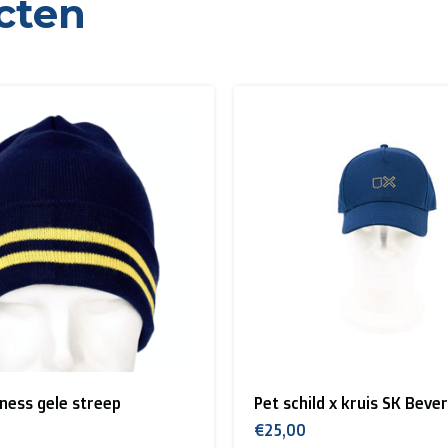
cten
nd, Hongarije, Ierland, Italië, Oostenrijk, Polen, Portugal, S
and + USA
: €35
ons te contacteren.
d x kruis SK Beveren
Vlag SK Beveren
€25,00