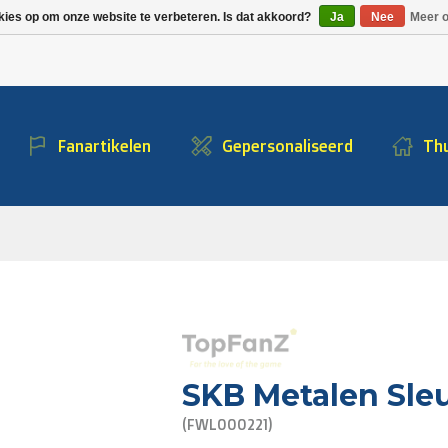
Alpecin Premier Tech
Evenepoel
kies op om onze website te verbeteren. Is dat akkoord?
Ja
Nee
Meer o
/Fenix Premier Tech
Fanartikelen
Gepersonaliseerd
Thu
SKB Metalen Sleu
(FWL000221)