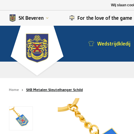
K. Berchem sport
SK Beveren
Wij slaan coo
K. Lierse S.K.
STVV
SK Beveren
For the love of the game
Wedstrijdkledij
Home
SKB Metalen Sleutelhanger Schild