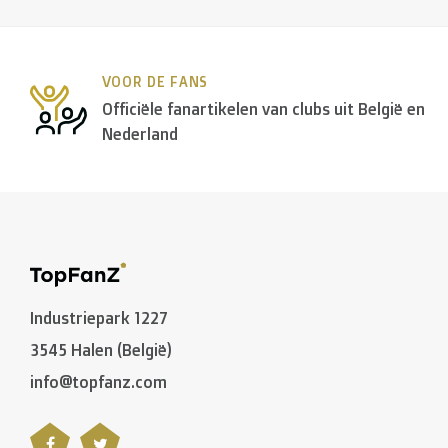
Nederland:
VOOR DE FANS
> €150: gratis
Officiële fanartikelen van clubs uit België en
< €150: €8,50
Nederland
Europese Unie Zone 1
(Denemarken, Finland, Griekenla
> €199: gratis
< €199: €25
Industriepark 1227
Rest van Europa + Middellands Zeegebied + Zwitserl
3545 Halen (België)
info@topfanz.com
Rest van de wereld + Canada
: €50