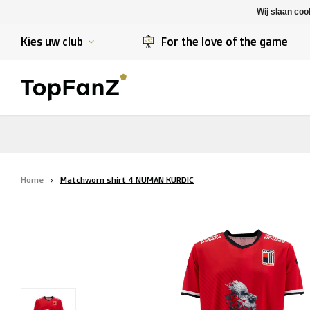
K. Berchem sport
SK Beveren
Wij slaan coo
K. Lierse S.K.
STVV
Kies uw club
For the love of the game
Home
Matchworn shirt 4 NUMAN KURDIC