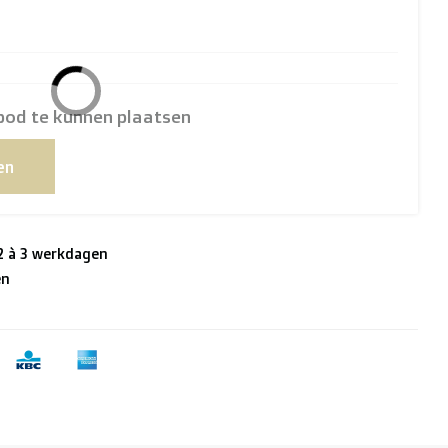
bod te kunnen plaatsen
en
 2 à 3 werkdagen
en