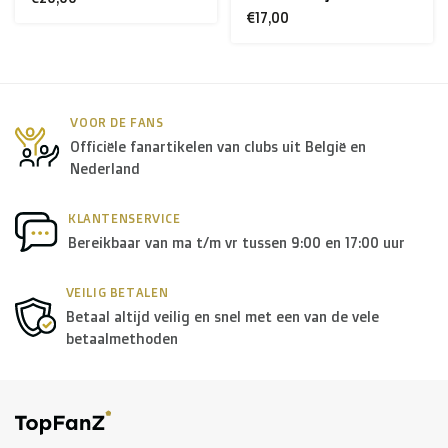
+ USA
: €35
€17,00
€15,00
Rest van de wereld + Canada
: €50
*Voor grote zendingen naar het buitenland, gelieve ons
VOOR DE FANS
Officiële fanartikelen van clubs uit België en
te contacteren.
Nederland
B. Welke transporteurs gebruiken jullie?
KLANTENSERVICE
Bereikbaar van ma t/m vr tussen 9:00 en 17:00 uur
Binnen
België
leveren we in principe via
Bpost
, in
Nederland
wordt er door
PostNL
geleverd, en in de
rest
VEILIG BETALEN
Betaal altijd veilig en snel met een van de vele
van Europa
gebruiken we in de meeste gevallen
DPD
.
betaalmethoden
Voor de
rest van de wereld
maken we gebruik van onder
andere
DPD
en
DHL
.