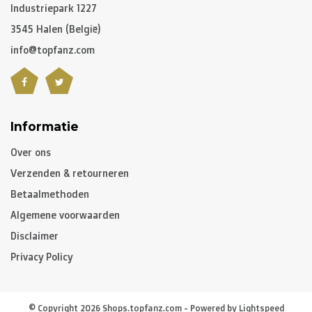
C. Hoe lang is een pakket onderweg?
Industriepark 1227
3545 Halen (België)
Niet gepersonaliseerde artikelen:
info@topfanz.com
-
België
en
Nederland
: gewoonlijk 2 à 3 werkdagen
-
Buurlanden
: 2 à 4 werkdagen
-
Europese Unie
,
Zwitserland
en
USA
: 3 à 5 werkdagen
-
Rest van de wereld
: gemiddeld 5 à 8 werkdagen
Informatie
Over ons
Gepersonaliseerde artikelen:
Verzenden & retourneren
10 à 12 werkdagen
Betaalmethoden
Algemene voorwaarden
Opgelet, indien u gepersonaliseerde artikelen besteld
Disclaimer
heeft, zal de levertijd van het volledige pakket hiervan
Privacy Policy
afhangen. Heeft u de niet gepersonaliseerde artikelen
vroeger nodig, dan raden we aan om een aparte
bestelling te plaatsen.
© Copyright 2026 Shops.topfanz.com - Powered by
Lightspeed