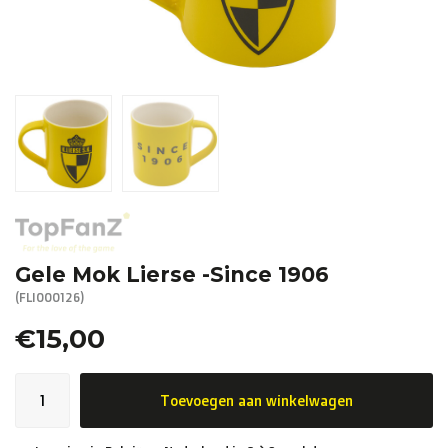
R. EV - Remco Evenepoel
Workout Buddies
R. EV - Remco Evenepoel
Veilingen
Lopende veilingen
Afgelopen veilingen
Gele Mok Lierse -Since 1906
(FLI000126)
€15,00
Toevoegen aan winkelwagen