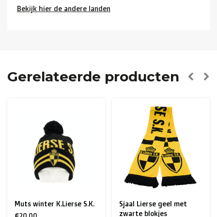
Bekijk hier de andere landen
Buurlanden
(Duitsland, Luxemburg, Frankrijk ):
> €150: gratis
< €150: €12
Nederland:
Gerelateerde producten
> €150: gratis
< €150: €8,50
Europese Unie Zone 1
(Denemarken, Finland,
Griekenland, Hongarije, Ierland, Italië, Oostenrijk, Polen,
Portugal, Spanje, Tsjechië, Zweden):
> €199: gratis
< €199: €25
Sjaal Lierse geel met
Mok gestreept logo
Rest van Europa + Middellands Zeegebied + Zwitserland
zwarte blokjes
Lierse