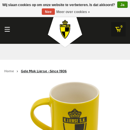
RWDM Brussels
Wij slaan cookies op om onze website te verbeteren. Is dat akkoord?
Ja
K.Lierse S.K.
Nee
Meer over cookies »
SK Beveren
STVV
0
Union Saint-Gilloise
Topfanz Outlet
Marktrock
Home
Gele Mok Lierse -Since 1906
Allemoal Truineer
Alpecin Premier Tech /Fenix Premier Tech
Heroes
Thierry Neuville
Sportoase