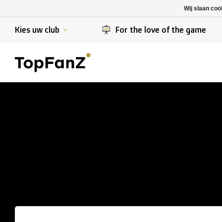
K. Berchem sport
SK Beveren
Wij slaan coo
K. Lierse S.K.
STVV
Kies uw club
For the love of the game