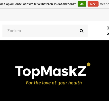
Alpecin Premier Tech
Evenepoel
kies op om onze website te verbeteren. Is dat akkoord?
Ja
Nee
Meer o
/Fenix Premier Tech
O
o