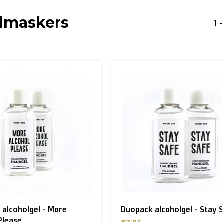
maskers
1 
alcoholgel - More
Duopack alcoholgel - Stay 
Please