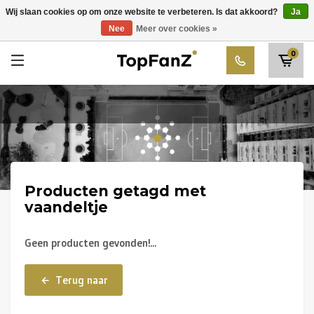
RWDM Brussels
Wij slaan cookies op om onze website te verbeteren. Is dat akkoord?
Ja
Kies uw club
Nee
Meer over cookies »
SK Beveren
0
STVV
Union Saint-Gilloise
Topfanz Outlet
Marktrock
Allemoal Truineer
Producten getagd met
vaandeltje
Alpecin Premier Tech /Fenix Premier Tech
Geen producten gevonden!...
Heroes
Terug naar
Thierry Neuville
Sportoase