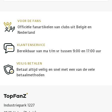
R. EV - Remco Evenepoel
Workout Buddies
VOOR DE FANS
Officiële fanartikelen van clubs uit België en
R. EV - Remco Evenepoel
Nederland
Veilingen
KLANTENSERVICE
Bereikbaar van ma t/m vr tussen 9:00 en 17:00 uur
Lopende veilingen
Afgelopen veilingen
VEILIG BETALEN
Betaal altijd veilig en snel met een van de vele
betaalmethoden
Industriepark 1227