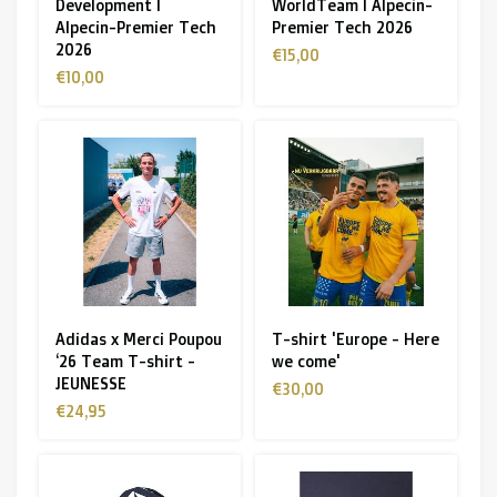
Development I
WorldTeam I Alpecin-
Alpecin-Premier Tech
Premier Tech 2026
2026
€15,00
€10,00
Adidas x Merci Poupou
T-shirt 'Europe - Here
‘26 Team T-shirt -
we come'
JEUNESSE
€30,00
€24,95