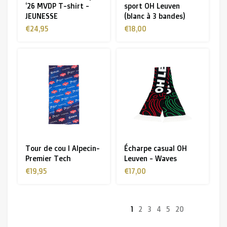
‘26 MVDP T-shirt -
sport OH Leuven
JEUNESSE
(blanc à 3 bandes)
€24,95
€18,00
Tour de cou I Alpecin-
Écharpe casual OH
Premier Tech
Leuven - Waves
€19,95
€17,00
1
2
3
4
5
20