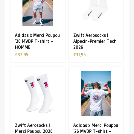
R. EV - Remco Evenepoel
Workout Buddies
Adidas x Merci Poupou
Zwift Aerosocks I
Enchères
‘26 MVDP T-shirt –
Alpecin-Premier Tech
HOMME
2026
Enchères
€32,95
€31,95
Enchères terminées
Zwift Aerosocks I
Adidas x Merci Poupou
Merci Poupou 2026
‘26 MVDP T-shirt –