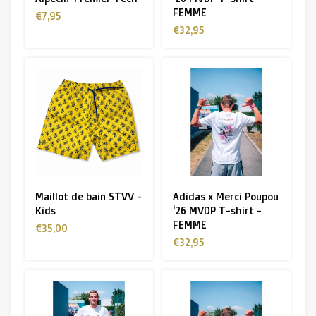
FEMME
€7,95
€32,95
Maillot de bain STVV -
Adidas x Merci Poupou
Kids
‘26 MVDP T-shirt -
FEMME
€35,00
€32,95