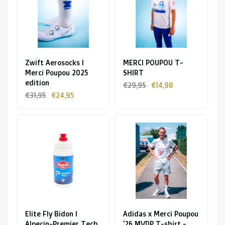
Zwift Aerosocks I
MERCI POUPOU T-
Merci Poupou 2025
SHIRT
edition
€29,95
€14,98
€31,95
€24,95
Elite Fly Bidon I
Adidas x Merci Poupou
Alpecin-Premier Tech
‘26 MVDP T-shirt -