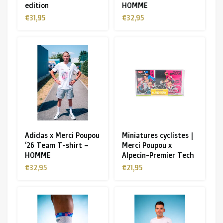
edition
HOMME
€31,95
€32,95
Adidas x Merci Poupou
Miniatures cyclistes |
‘26 Team T-shirt –
Merci Poupou x
HOMME
Alpecin-Premier Tech
€32,95
€21,95