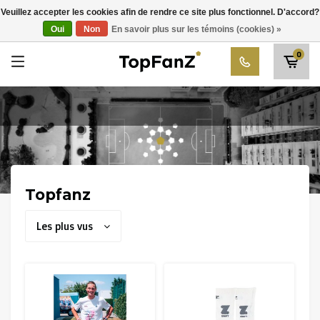
RWD Molenbeek
Veuillez accepter les cookies afin de rendre ce site plus fonctionnel. D'accord?
Choisissez votre club
Oui
Non
En savoir plus sur les témoins (cookies) »
SK Beveren
0
STVV
Union Saint-Gilloise
Topfanz Outlet
Marktrock
Allemoal Truineer
Topfanz
Alpecin Premier Tech /Fenix Premier Tech
Les plus vus
Héros
Thierry Neuville
Sportoase