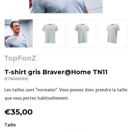
R. EV - Remco Evenepoel
Workout Buddies
Enchères
Enchères
Enchères terminées
T-shirt gris Braver@Home TN11
(FTN000059)
Les tailles sont "normales". Vous pouvez donc prendre la taille
que vous portez habituellement.
€35,00
Taille