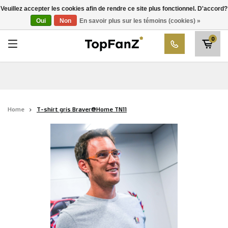
RWD Molenbeek
Veuillez accepter les cookies afin de rendre ce site plus fonctionnel. D'accord?
Choisissez votre club
Oui
Non
En savoir plus sur les témoins (cookies) »
SK Beveren
0
STVV
Union Saint-Gilloise
Topfanz Outlet
Home
T-shirt gris Braver@Home TN11
Marktrock
Allemoal Truineer
Alpecin Premier Tech /Fenix Premier Tech
Héros
Thierry Neuville
Sportoase