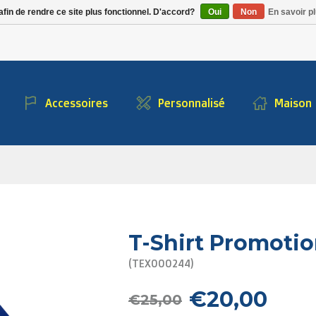
Alpecin Premier Tech
afin de rendre ce site plus fonctionnel. D'accord?
Oui
Non
En savoir pl
/Fenix Premier Tech
Accessoires
Personnalisé
Maison
T-Shirt Promotio
(TEX000244)
€20,00
€25,00