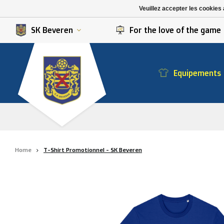
K. Berchem sport
SK Beveren
Veuillez accepter les cookies 
K. Lierse S.K.
STVV
SK Beveren
For the love of the game
Equipements
Home
T-Shirt Promotionnel - SK Beveren