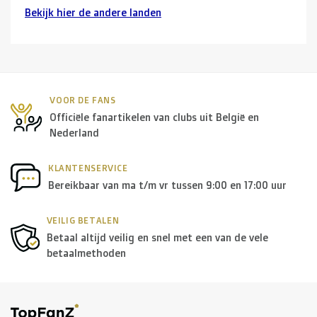
Bekijk hier de andere landen
Buurlanden
(Duitsland, Luxemburg, Frankrijk ):
> €150: gratis
< €150: €12
Nederland:
VOOR DE FANS
Officiële fanartikelen van clubs uit België en
> €150: gratis
Nederland
< €150: €8,50
KLANTENSERVICE
Europese Unie Zone 1
Bereikbaar van ma t/m vr tussen 9:00 en 17:00 uur
(Denemarken, Finland,
Griekenland, Hongarije, Ierland, Italië, Oostenrijk, Polen,
VEILIG BETALEN
Portugal, Spanje, Tsjechië, Zweden):
Betaal altijd veilig en snel met een van de vele
> €199: gratis
betaalmethoden
< €199: €25
Rest van Europa + Middellands Zeegebied + Zwitserland