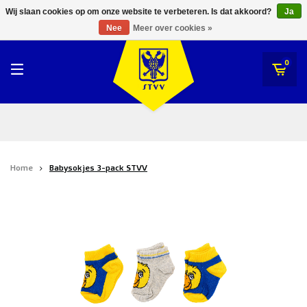
RWDM Brussels
Wij slaan cookies op om onze website te verbeteren. Is dat akkoord?
Ja
STVV
Nee
Meer over cookies »
SK Beveren
STVV
0
Union Saint-Gilloise
Topfanz Outlet
Marktrock
Home
Babysokjes 3-pack STVV
Allemoal Truineer
Alpecin Premier Tech /Fenix Premier Tech
Heroes
Thierry Neuville
Sportoase