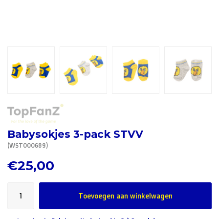
R. EV - Remco Evenepoel
Workout Buddies
R. EV - Remco Evenepoel
Veilingen
Lopende veilingen
Afgelopen veilingen
Babysokjes 3-pack STVV
(WST000689)
€25,00
Toevoegen aan winkelwagen