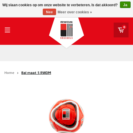
RWDM Brussels
Wij slaan cookies op om onze website te verbeteren. Is dat akkoord?
Ja
RWDM Brussels
Nee
Meer over cookies »
SK Beveren
STVV
0
Union Saint-Gilloise
Topfanz Outlet
Marktrock
Home
Bal maat 5 RWDM
Allemoal Truineer
Alpecin Premier Tech /Fenix Premier Tech
Heroes
Thierry Neuville
Sportoase