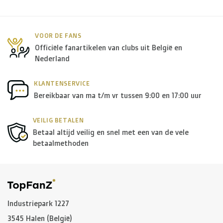
Rest van de wereld + Canada
: €50
*Voor grote zendingen naar het buitenland, gelieve ons
VOOR DE FANS
Officiële fanartikelen van clubs uit België en
te contacteren.
Nederland
B. Welke transporteurs gebruiken jullie?
KLANTENSERVICE
Bereikbaar van ma t/m vr tussen 9:00 en 17:00 uur
Binnen
België
leveren we in principe via
Bpost
, in
Nederland
wordt er door
PostNL
geleverd, en in de
rest
VEILIG BETALEN
Betaal altijd veilig en snel met een van de vele
van Europa
gebruiken we in de meeste gevallen
DPD
.
betaalmethoden
Voor de
rest van de wereld
maken we gebruik van onder
andere
DPD
en
DHL
.
C. Hoe lang is een pakket onderweg?
Industriepark 1227
3545 Halen (België)