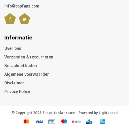
Niet gepersonaliseerde artikelen:
info@topfanz.com
-
België
en
Nederland
: gewoonlijk 2 à 3 werkdagen
-
Buurlanden
: 2 à 4 werkdagen
-
Europese Unie
,
Zwitserland
en
USA
: 3 à 5 werkdagen
-
Rest van de wereld
: gemiddeld 5 à 8 werkdagen
Informatie
Over ons
Gepersonaliseerde artikelen:
Verzenden & retourneren
10 à 12 werkdagen
Betaalmethoden
Algemene voorwaarden
Opgelet, indien u gepersonaliseerde artikelen besteld
Disclaimer
heeft, zal de levertijd van het volledige pakket hiervan
Privacy Policy
afhangen. Heeft u de niet gepersonaliseerde artikelen
vroeger nodig, dan raden we aan om een aparte
bestelling te plaatsen.
© Copyright 2026 Shops.topfanz.com - Powered by
Lightspeed
D. Retourneren