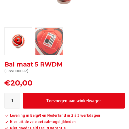
R. EV - Remco Evenepoel
Workout Buddies
R. EV - Remco Evenepoel
Veilingen
Lopende veilingen
Bal maat 5 RWDM
(FRW000092)
Afgelopen veilingen
€20,00
Toevoegen aan winkelwagen
Levering in België en Nederland in 2 à 3 werkdagen
Kies uit de vele betaalmogelijkheden
Niet goed? Geld terug garantie