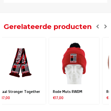
> €150: gratis
< €150: €12
Nederland:
Gerelateerde producten
> €150: gratis
< €150: €8,50
Europese Unie Zone 1
(Denemarken, Finland,
Griekenland, Hongarije, Ierland, Italië, Oostenrijk, Polen,
Portugal, Spanje, Tsjechië, Zweden):
> €199: gratis
< €199: €25
Rode Muts RWDM
Retrobal RWDM
Rest van Europa + Middellands Zeegebied + Zwitserland
€17,00
€40,00
+ USA
: €35