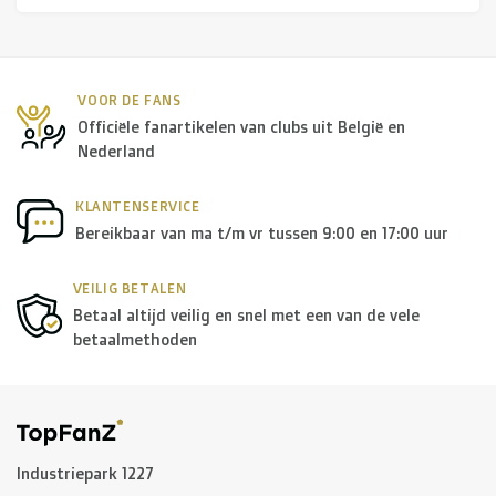
R. EV - Remco Evenepoel
Workout Buddies
VOOR DE FANS
R. EV - Remco Evenepoel
Officiële fanartikelen van clubs uit België en
Nederland
Veilingen
KLANTENSERVICE
Bereikbaar van ma t/m vr tussen 9:00 en 17:00 uur
Lopende veilingen
Afgelopen veilingen
VEILIG BETALEN
Betaal altijd veilig en snel met een van de vele
betaalmethoden
Industriepark 1227