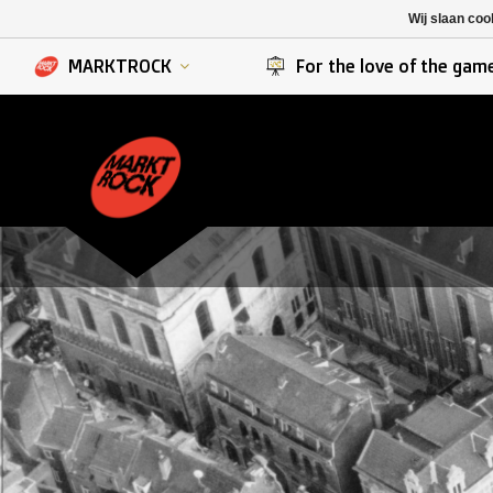
K. Berchem sport
SK Beveren
Wij slaan coo
K. Lierse S.K.
STVV
MARKTROCK
For the love of the gam