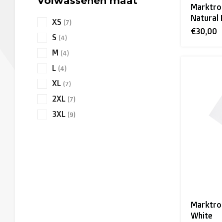
Volwassenen maat
Marktroc
Natural
XS
(7)
€30,00
S
(4)
M
(4)
L
(4)
XL
(7)
2XL
(7)
3XL
(9)
Marktroc
White