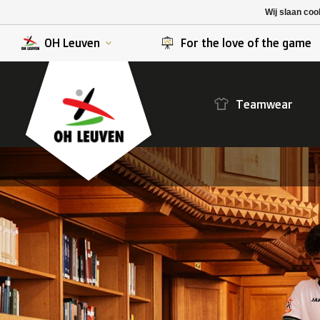
K. Berchem sport
SK Beveren
Wij slaan coo
K. Lierse S.K.
STVV
OH Leuven
For the love of the game
Teamwear