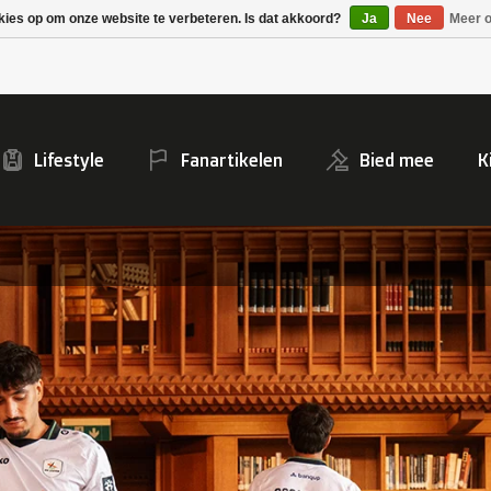
Alpecin Premier Tech
Evenepoel
kies op om onze website te verbeteren. Is dat akkoord?
Ja
Nee
Meer o
/Fenix Premier Tech
Lifestyle
Fanartikelen
Bied mee
K