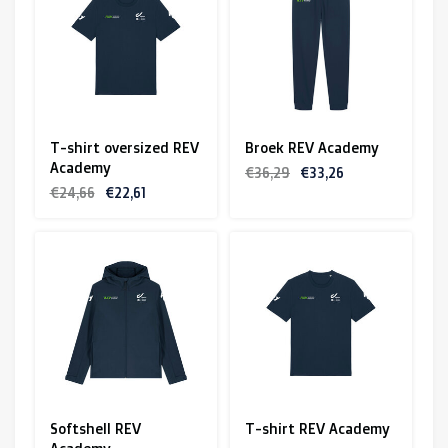
R. EV - Remco Evenepoel
Workout Buddies
R. EV - Remco Evenepoel
T-shirt oversized REV
Broek REV Academy
Academy
Veilingen
€36,29
€33,26
€24,66
€22,61
Lopende veilingen
Afgelopen veilingen
Softshell REV
T-shirt REV Academy