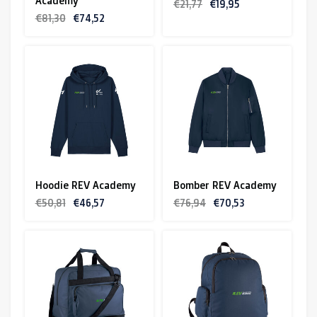
Academy
€21,77
€19,95
€81,30
€74,52
Hoodie REV Academy
Bomber REV Academy
€50,81
€46,57
€76,94
€70,53