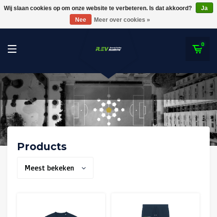
RWDM Brussels
Wij slaan cookies op om onze website te verbeteren. Is dat akkoord?
Ja
REV ACADEMY
Nee
Meer over cookies »
SK Beveren
STVV
0
Union Saint-Gilloise
Topfanz Outlet
Marktrock
Allemoal Truineer
Products
Alpecin Premier Tech /Fenix Premier Tech
Meest bekeken
Heroes
Thierry Neuville
Sportoase