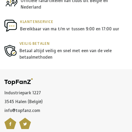
Officiële fanartikelen van clubs uit België en
> €150: gratis
Nederland
< €150: €8,50
KLANTENSERVICE
Europese Unie Zone 1
Bereikbaar van ma t/m vr tussen 9:00 en 17:00 uur
(Denemarken, Finland,
Griekenland, Hongarije, Ierland, Italië, Oostenrijk, Polen,
VEILIG BETALEN
Portugal, Spanje, Tsjechië, Zweden):
Betaal altijd veilig en snel met een van de vele
> €199: gratis
betaalmethoden
< €199: €25
Rest van Europa + Middellands Zeegebied + Zwitserland
+ USA
: €35
Industriepark 1227
3545 Halen (België)
Rest van de wereld + Canada
: €50
info@topfanz.com
*Voor grote zendingen naar het buitenland, gelieve ons
te contacteren.