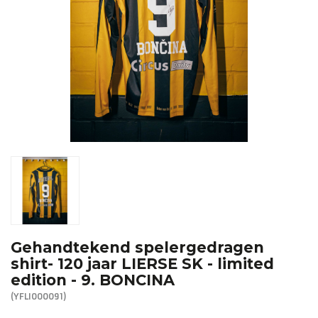
R. EV - Remco Evenepoel
Workout Buddies
R. EV - Remco Evenepoel
Veilingen
Lopende veilingen
Afgelopen veilingen
Gehandtekend spelergedragen
shirt- 120 jaar LIERSE SK - limited
edition - 9. BONCINA
(YFLI000091)