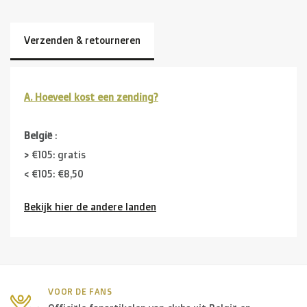
Verzenden & retourneren
A. Hoeveel kost een zending?
België
:
> €105: gratis
< €105: €8,50
Bekijk hier de andere landen
Buurlanden
(Duitsland, Luxemburg, Frankrijk ):
> €150: gratis
< €150: €12
Nederland:
VOOR DE FANS