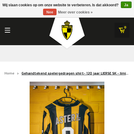
RWDM Brussels
Wij slaan cookies op om onze website te verbeteren. Is dat akkoord?
Ja
K.Lierse S.K.
Nee
Meer over cookies »
SK Beveren
STVV
0
Union Saint-Gilloise
Topfanz Outlet
Marktrock
Home
Gehandtekend spelergedragen shirt- 120 jaar LIERSE SK - limited edition - 9. BONCINA
Allemoal Truineer
Alpecin Premier Tech /Fenix Premier Tech
Heroes
Thierry Neuville
Sportoase