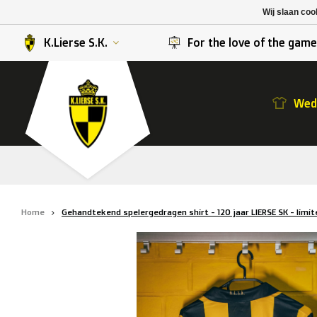
K. Berchem sport
SK Beveren
Wij slaan coo
K. Lierse S.K.
STVV
K.Lierse S.K.
For the love of the gam
Weds
Home
Gehandtekend spelergedragen shirt - 120 jaar LIERSE SK - limite