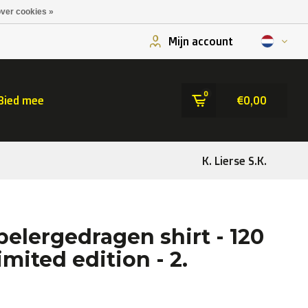
ver cookies »
Mijn account
0
Bied mee
€0,00
K. Lierse S.K.
elergedragen shirt - 120
imited edition - 2.