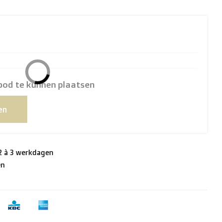
bod te kunnen plaatsen
en
 2 à 3 werkdagen
en