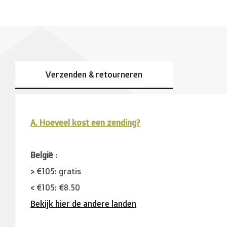
Verzenden & retourneren
A. Hoeveel kost een zending?
België
:
> €105: gratis
< €105: €8,50
Bekijk hier de andere landen
Buurlanden
(Duitsland, Luxemburg, Frankrijk ):