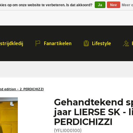
Alpecin Premier Tech
Evenepoel
kies op om onze website te verbeteren. Is dat akkoord?
Ja
Nee
Meer o
/Fenix Premier Tech
e
trijdkledij
Fanartikelen
Lifestyle
d edition - 2. PERDICHIZZI
Gehandtekend sp
jaar LIERSE SK - l
PERDICHIZZI
(YFLI000100)