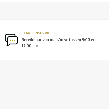
KLANTENSERVICE
Bereikbaar van ma t/m vr tussen 9:00 en
17:00 uur
nd, Hongarije, Ierland, Italië, Oostenrijk, Polen, Portugal, S
and + USA
: €35