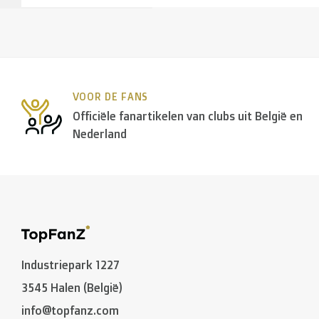
> €150: gratis
< €150: €12
Nederland:
VOOR DE FANS
> €150: gratis
Officiële fanartikelen van clubs uit België en
< €150: €8,50
Nederland
Europese Unie Zone 1
(Denemarken, Finland, Griekenla
> €199: gratis
< €199: €25
Industriepark 1227
Rest van Europa + Middellands Zeegebied + Zwitserl
3545 Halen (België)
info@topfanz.com
Rest van de wereld + Canada
: €50