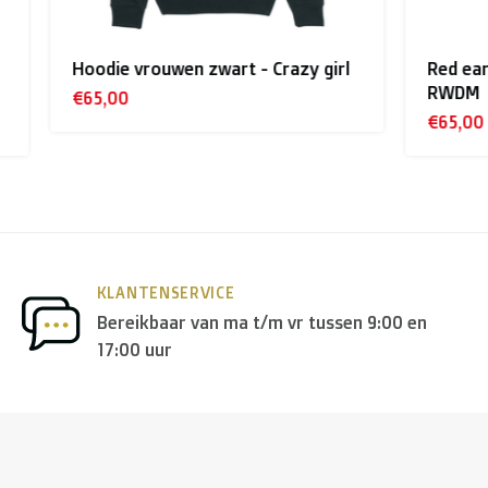
ons te contacteren.
ouwen zwart - Crazy girl
Red earth hoodie - eat dri
RWDM
€65,00
erland
wordt er door
PostNL
geleverd, en in de
rest van Eur
nder andere
DPD
en
DHL
.
KLANTENSERVICE
Bereikbaar van ma t/m vr tussen 9:00 en
17:00 uur
en