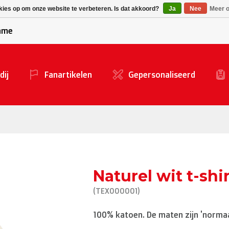
Alpecin Premier Tech
Evenepoel
kies op om onze website te verbeteren. Is dat akkoord?
Ja
Nee
Meer o
/Fenix Premier Tech
game
dij
Fanartikelen
Gepersonaliseerd
Naturel wit t-s
(TEX000001)
100% katoen. De maten zijn 'normaal