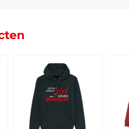
cten
nd, Hongarije, Ierland, Italië, Oostenrijk, Polen, Portugal, S
and + USA
: €35