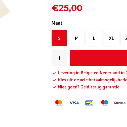
€25,00
Maat
S
M
L
XL
Levering in België en Nederland in
Kies uit de vele betaalmogelijkhed
Niet goed? Geld terug garantie