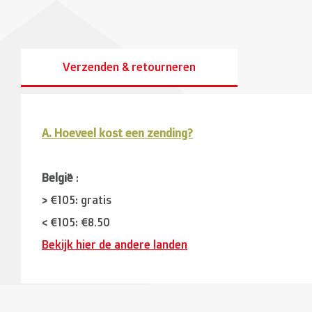
Verzenden & retourneren
A. Hoeveel kost een zending?
België
:
> €105: gratis
< €105: €8,50
Bekijk hier de andere landen
Buurlanden
(Duitsland, Luxemburg, Frankrijk ):
> €150: gratis
< €150: €12