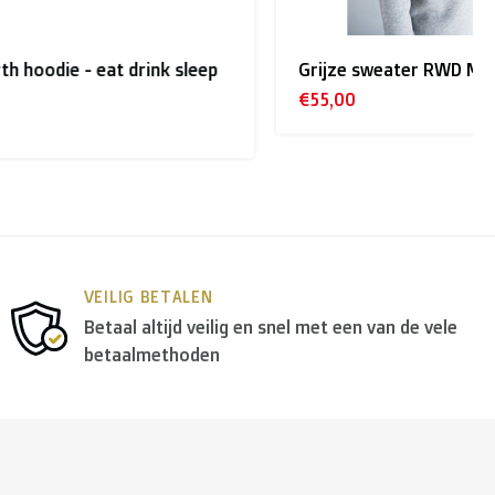
nk sleep
Grijze sweater RWD Molenbeek
€55,00
opa
gebruiken we in de meeste gevallen
DPD
.
VEILIG BETALEN
Betaal altijd veilig en snel met een van de vele
betaalmethoden