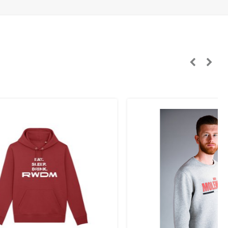
panje, Tsjechië, Zweden):