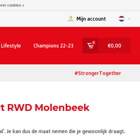
ver cookies »
Mijn account
0
Lifestyle
Champions 22-23
€0,00
#StrongerTogether
hirt RWD Molenbeek
'. Je kan dus de maat nemen die je gewoonlijk draagt.