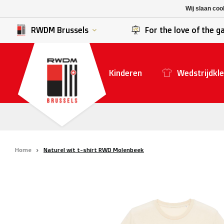
K. Berchem sport
SK Beveren
Wij slaan coo
K. Lierse S.K.
STVV
RWDM Brussels
For the love of the 
Kinderen
Wedstrijdkle
Home
Naturel wit t-shirt RWD Molenbeek