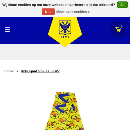
RWDM Brussels
Wij slaan cookies op om onze website te verbeteren. Is dat akkoord?
Ja
STVV
Nee
Meer over cookies »
SK Beveren
STVV
0
Union Saint-Gilloise
Topfanz Outlet
Marktrock
Home
Kids sjaal binkies STVV
Allemoal Truineer
Alpecin Premier Tech /Fenix Premier Tech
Heroes
Thierry Neuville
Sportoase