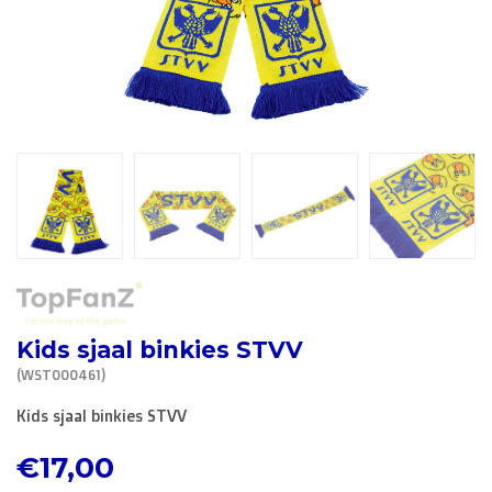
R. EV - Remco Evenepoel
Workout Buddies
R. EV - Remco Evenepoel
Veilingen
Lopende veilingen
Afgelopen veilingen
Kids sjaal binkies STVV
(WST000461)
Kids sjaal binkies STVV
€17,00