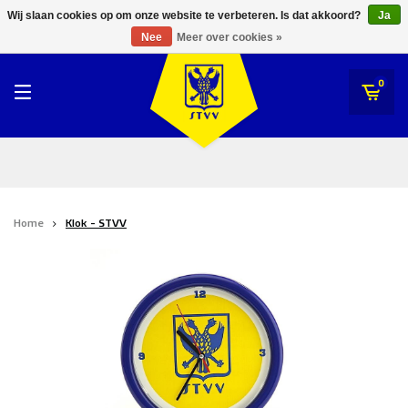
RWDM Brussels
Wij slaan cookies op om onze website te verbeteren. Is dat akkoord?
Ja
STVV
Nee
Meer over cookies »
SK Beveren
STVV
0
Union Saint-Gilloise
Topfanz Outlet
Marktrock
Home
Klok - STVV
Allemoal Truineer
Alpecin Premier Tech /Fenix Premier Tech
Heroes
Thierry Neuville
Sportoase