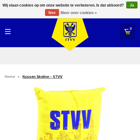
RWDM Brussels
Wij slaan cookies op om onze website te verbeteren. Is dat akkoord?
Ja
STVV
Nee
Meer over cookies »
SK Beveren
STVV
0
Union Saint-Gilloise
Topfanz Outlet
Marktrock
Home
Kussen Skyline - STVV
Allemoal Truineer
Alpecin Premier Tech /Fenix Premier Tech
Heroes
Thierry Neuville
Sportoase