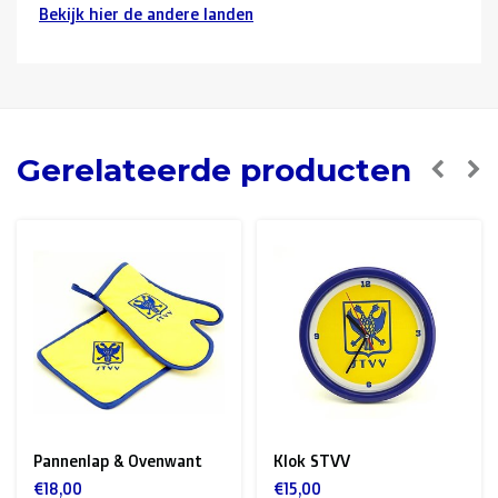
Bekijk hier de andere landen
Buurlanden
(Duitsland, Luxemburg, Frankrijk ):
> €150: gratis
< €150: €12
Nederland:
Gerelateerde producten
> €150: gratis
< €150: €8,50
Europese Unie Zone 1
(Denemarken, Finland,
Griekenland, Hongarije, Ierland, Italië, Oostenrijk, Polen,
Portugal, Spanje, Tsjechië, Zweden):
> €199: gratis
< €199: €25
Pannenlap & Ovenwant
Klok STVV
Rest van Europa + Middellands Zeegebied + Zwitserland
€18,00
€15,00