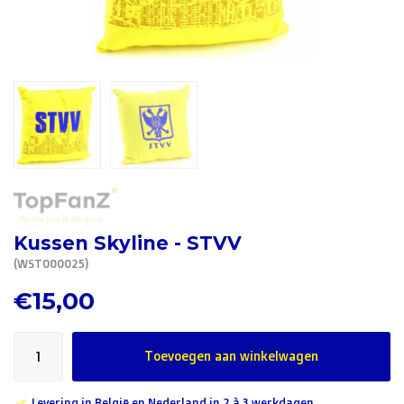
R. EV - Remco Evenepoel
Workout Buddies
R. EV - Remco Evenepoel
Veilingen
Lopende veilingen
Afgelopen veilingen
Kussen Skyline - STVV
(WST000025)
€15,00
Toevoegen aan winkelwagen
Levering in België en Nederland in 2 à 3 werkdagen