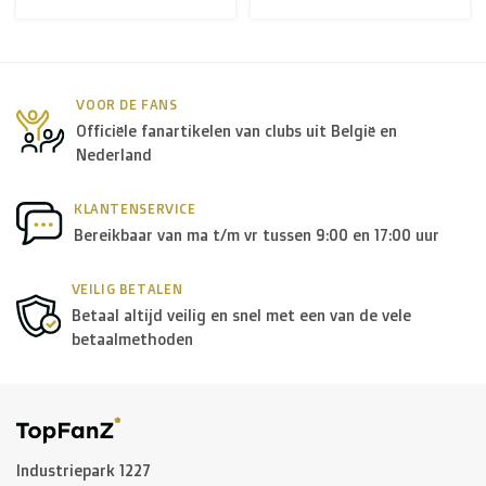
+ USA
: €35
Rest van de wereld + Canada
: €50
VOOR DE FANS
*Voor grote zendingen naar het buitenland, gelieve ons
Officiële fanartikelen van clubs uit België en
Nederland
te contacteren.
KLANTENSERVICE
B. Welke transporteurs gebruiken jullie?
Bereikbaar van ma t/m vr tussen 9:00 en 17:00 uur
Binnen
België
leveren we in principe via
Bpost
, in
VEILIG BETALEN
Nederland
wordt er door
PostNL
geleverd, en in de
rest
Betaal altijd veilig en snel met een van de vele
van Europa
gebruiken we in de meeste gevallen
DPD
.
betaalmethoden
Voor de
rest van de wereld
maken we gebruik van onder
andere
DPD
en
DHL
.
Industriepark 1227