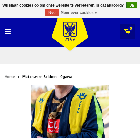
RWDM Brussels
Wij slaan cookies op om onze website te verbeteren. Is dat akkoord?
Ja
STVV
Nee
Meer over cookies »
SK Beveren
STVV
0
Union Saint-Gilloise
Topfanz Outlet
Marktrock
Home
Matchworn Sokken - Ogawa
Allemoal Truineer
Alpecin Premier Tech /Fenix Premier Tech
Heroes
Thierry Neuville
Sportoase