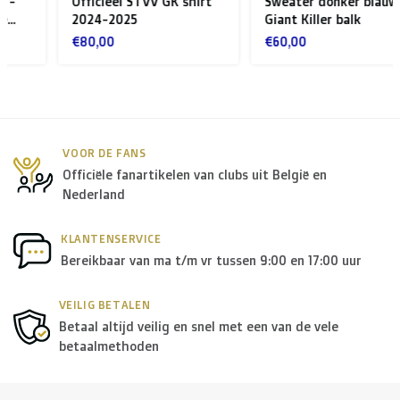
Officieel STVV GK shirt
Sweater donker blauw
Rest van Europa + Middellands Zeegebied + Zwitserland
2024-2025
Giant Killer balk
+ USA
: €35
€80,00
€60,00
Rest van de wereld + Canada
: €50
*Voor grote zendingen naar het buitenland, gelieve ons
VOOR DE FANS
te contacteren.
Officiële fanartikelen van clubs uit België en
Nederland
B. Welke transporteurs gebruiken jullie?
KLANTENSERVICE
Binnen
België
leveren we in principe via
Bpost
, in
Bereikbaar van ma t/m vr tussen 9:00 en 17:00 uur
Nederland
wordt er door
PostNL
geleverd, en in de
rest
VEILIG BETALEN
van Europa
gebruiken we in de meeste gevallen
DPD
.
Betaal altijd veilig en snel met een van de vele
betaalmethoden
Voor de
rest van de wereld
maken we gebruik van onder
andere
DPD
en
DHL
.