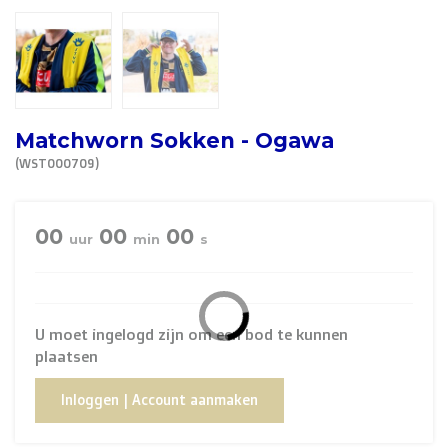
R. EV - Remco Evenepoel
Workout Buddies
R. EV - Remco Evenepoel
Matchworn Sokken - Ogawa
(WST000709)
Veilingen
Lopende veilingen
00
00
00
uur
min
s
Afgelopen veilingen
U moet ingelogd zijn om een bod te kunnen
plaatsen
Inloggen | Account aanmaken