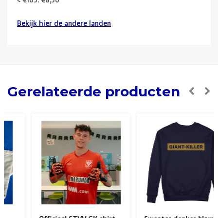
Bekijk hier de andere landen
Buurlanden
(Duitsland, Luxemburg, Frankrijk ):
> €150: gratis
< €150: €12
Nederland:
Gerelateerde producten
> €150: gratis
< €150: €8,50
Europese Unie Zone 1
(Denemarken, Finland,
Griekenland, Hongarije, Ierland, Italië, Oostenrijk, Polen,
Portugal, Spanje, Tsjechië, Zweden):
> €199: gratis
< €199: €25