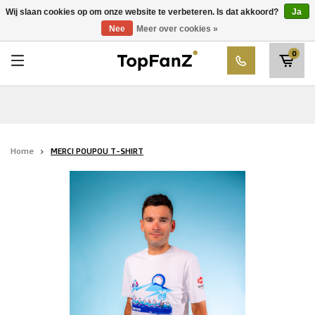
RWDM Brussels
Wij slaan cookies op om onze website te verbeteren. Is dat akkoord?
Ja
Kies uw club
Nee
Meer over cookies »
SK Beveren
0
STVV
Union Saint-Gilloise
Topfanz Outlet
Home
MERCI POUPOU T-SHIRT
Marktrock
Allemoal Truineer
Alpecin Premier Tech /Fenix Premier Tech
Heroes
Thierry Neuville
Sportoase