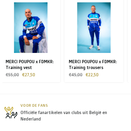
MERCI POUPOU x FDMKR:
MERCI POUPOU x FDMKR:
Training trousers
t-shirt
€45,00
€22,50
€30,00
€15,00
VOOR DE FANS
Officiële fanartikelen van clubs uit België en
Nederland