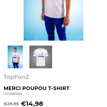
R. EV - Remco Evenepoel
Workout Buddies
R. EV - Remco Evenepoel
Veilingen
Lopende veilingen
Afgelopen veilingen
MERCI POUPOU T-SHIRT
(TEX000016)
€14,98
€29,95