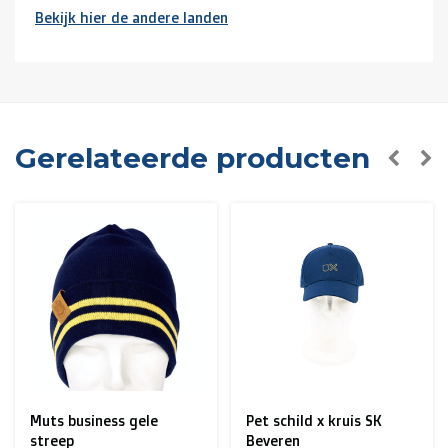
Bekijk hier de andere landen
Buurlanden
(Duitsland, Luxemburg, Frankrijk ):
> €150: gratis
< €150: €12
Nederland:
Gerelateerde producten
> €150: gratis
< €150: €8,50
Europese Unie Zone 1
(Denemarken, Finland,
Griekenland, Hongarije, Ierland, Italië, Oostenrijk, Polen,
Portugal, Spanje, Tsjechië, Zweden):
> €199: gratis
< €199: €25
Pet schild x kruis SK
Kerst sweater SK
Rest van Europa + Middellands Zeegebied + Zwitserland
Beveren
Beveren