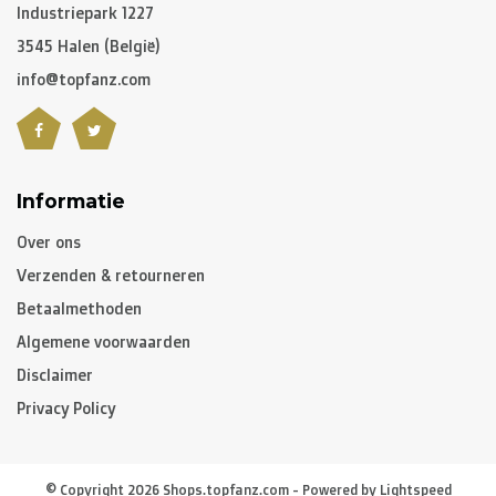
C. Hoe lang is een pakket onderweg?
Industriepark 1227
3545 Halen (België)
Niet gepersonaliseerde artikelen:
info@topfanz.com
-
België
en
Nederland
: gewoonlijk 2 à 3 werkdagen
-
Buurlanden
: 2 à 4 werkdagen
-
Europese Unie
,
Zwitserland
en
USA
: 3 à 5 werkdagen
-
Rest van de wereld
: gemiddeld 5 à 8 werkdagen
Informatie
Over ons
Gepersonaliseerde artikelen:
Verzenden & retourneren
10 à 12 werkdagen
Betaalmethoden
Algemene voorwaarden
Opgelet, indien u gepersonaliseerde artikelen besteld
Disclaimer
heeft, zal de levertijd van het volledige pakket hiervan
Privacy Policy
afhangen. Heeft u de niet gepersonaliseerde artikelen
vroeger nodig, dan raden we aan om een aparte
bestelling te plaatsen.
© Copyright 2026 Shops.topfanz.com - Powered by
Lightspeed