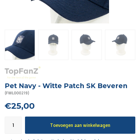
R. EV - Remco Evenepoel
Workout Buddies
R. EV - Remco Evenepoel
Veilingen
Lopende veilingen
Afgelopen veilingen
Pet Navy - Witte Patch SK Beveren
(FWL000219)
€25,00
Toevoegen aan winkelwagen