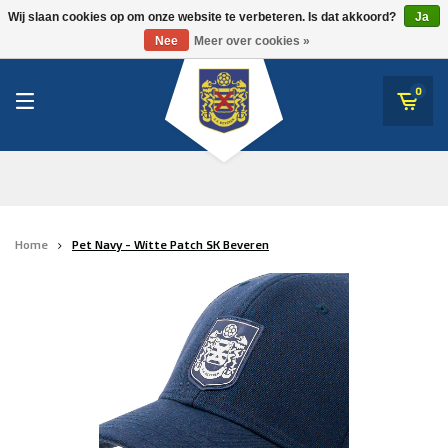
RWDM Brussels
Wij slaan cookies op om onze website te verbeteren. Is dat akkoord?
Ja
SK Beveren
Nee
Meer over cookies »
SK Beveren
STVV
0
Union Saint-Gilloise
Topfanz Outlet
Marktrock
Home
Pet Navy - Witte Patch SK Beveren
Allemoal Truineer
Alpecin Premier Tech /Fenix Premier Tech
Heroes
Thierry Neuville
Sportoase