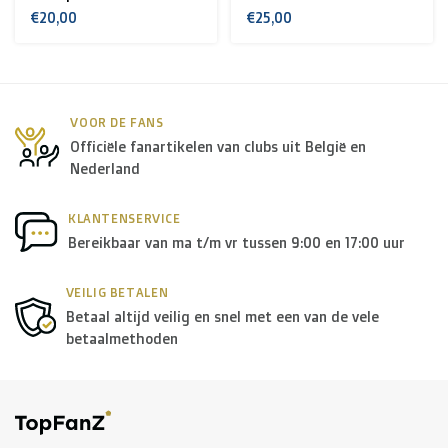
+ USA
: €35
€25,00
€60,00
Rest van de wereld + Canada
: €50
*Voor grote zendingen naar het buitenland, gelieve ons
VOOR DE FANS
Officiële fanartikelen van clubs uit België en
te contacteren.
Nederland
B. Welke transporteurs gebruiken jullie?
KLANTENSERVICE
Bereikbaar van ma t/m vr tussen 9:00 en 17:00 uur
Binnen
België
leveren we in principe via
Bpost
, in
Nederland
wordt er door
PostNL
geleverd, en in de
rest
VEILIG BETALEN
Betaal altijd veilig en snel met een van de vele
van Europa
gebruiken we in de meeste gevallen
DPD
.
betaalmethoden
Voor de
rest van de wereld
maken we gebruik van onder
andere
DPD
en
DHL
.