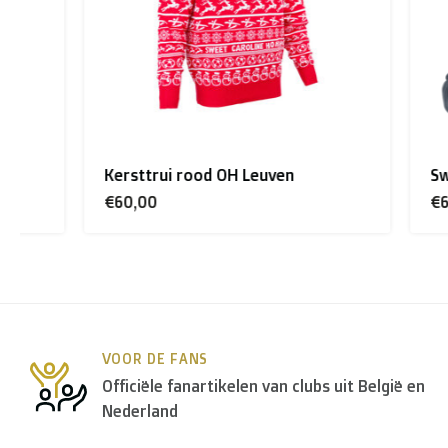
Rest van de wereld + Canada
: €50
*Voor grote zendingen naar het buitenland, gelieve 
Kersttrui rood OH Leuven
Sweater 
B. Welke transporteurs gebruiken jullie?
€60,00
€62,00
Binnen
België
leveren we in principe via
Bpost
, in
Ned
Voor de
rest van de wereld
maken we gebruik van o
VOOR DE FANS
C. Hoe lang is een pakket onderweg?
Officiële fanartikelen van clubs uit België en
Nederland
Niet gepersonaliseerde artikelen: