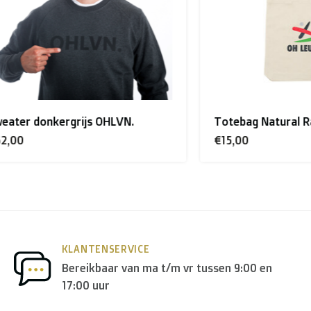
ons te contacteren.
donkergrijs OHLVN.
Totebag Natural Raw - O
€15,00
erland
wordt er door
PostNL
geleverd, en in de
rest van Eur
nder andere
DPD
en
DHL
.
KLANTENSERVICE
Bereikbaar van ma t/m vr tussen 9:00 en
17:00 uur