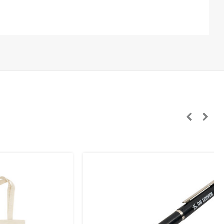
panje, Tsjechië, Zweden):