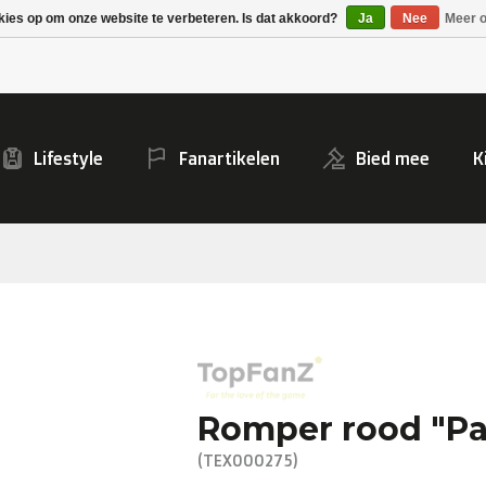
Alpecin Premier Tech
Evenepoel
kies op om onze website te verbeteren. Is dat akkoord?
Ja
Nee
Meer o
/Fenix Premier Tech
Lifestyle
Fanartikelen
Bied mee
K
Romper rood "Pa
(TEX000275)