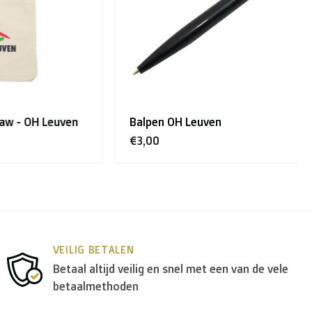
H Leuven
Balpen OH Leuven
€3,00
opa
gebruiken we in de meeste gevallen
DPD
.
VEILIG BETALEN
Betaal altijd veilig en snel met een van de vele
betaalmethoden