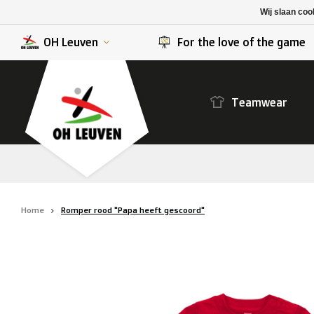
K. Berchem sport
SK Beveren
Wij slaan coo
K. Lierse S.K.
STVV
OH Leuven
For the love of the game
Teamwear
Home
Romper rood "Papa heeft gescoord"