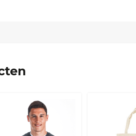
cten
nd, Hongarije, Ierland, Italië, Oostenrijk, Polen, Portugal, S
and + USA
: €35