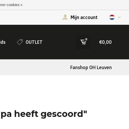
ver cookies »
Mijn account
0
ids
OUTLET
€0,00
Fanshop OH Leuven
pa heeft gescoord"