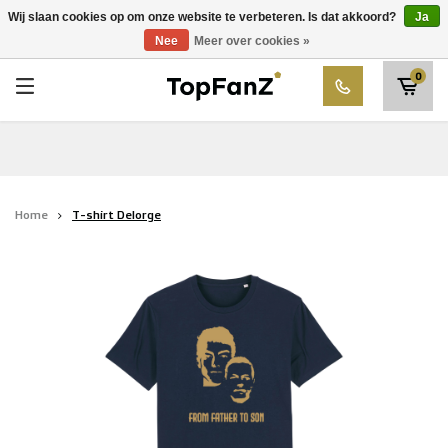
RWDM Brussels
Wij slaan cookies op om onze website te verbeteren. Is dat akkoord?
Ja
Kies uw club
Nee
Meer over cookies »
SK Beveren
0
STVV
Union Saint-Gilloise
Topfanz Outlet
Home
T-shirt Delorge
Marktrock
Allemoal Truineer
Alpecin Premier Tech /Fenix Premier Tech
Heroes
Thierry Neuville
Sportoase