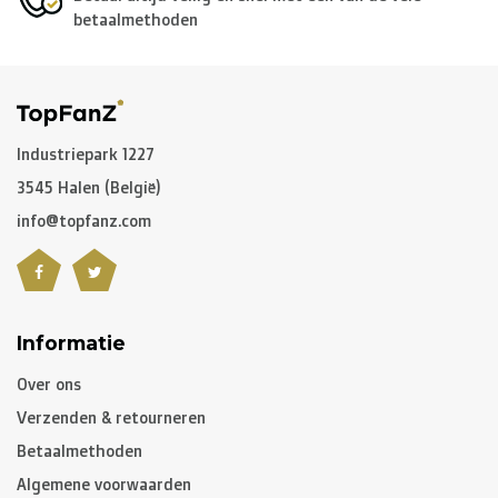
betaalmethoden
Voor de
rest van de wereld
maken we gebruik van onder
andere
DPD
en
DHL
.
C. Hoe lang is een pakket onderweg?
Industriepark 1227
3545 Halen (België)
Niet gepersonaliseerde artikelen:
info@topfanz.com
-
België
en
Nederland
: gewoonlijk 2 à 3 werkdagen
-
Buurlanden
: 2 à 4 werkdagen
-
Europese Unie
,
Zwitserland
en
USA
: 3 à 5 werkdagen
-
Rest van de wereld
: gemiddeld 5 à 8 werkdagen
Informatie
Over ons
Gepersonaliseerde artikelen:
Verzenden & retourneren
10 à 12 werkdagen
Betaalmethoden
Algemene voorwaarden
Opgelet, indien u gepersonaliseerde artikelen besteld