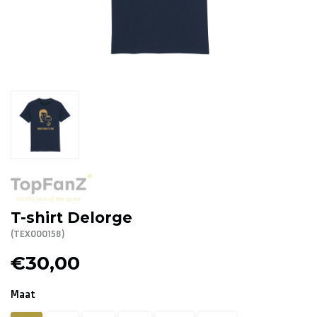
R. EV - Remco Evenepoel
Workout Buddies
R. EV - Remco Evenepoel
Veilingen
Lopende veilingen
Afgelopen veilingen
T-shirt Delorge
(TEX000158)
€30,00
Maat