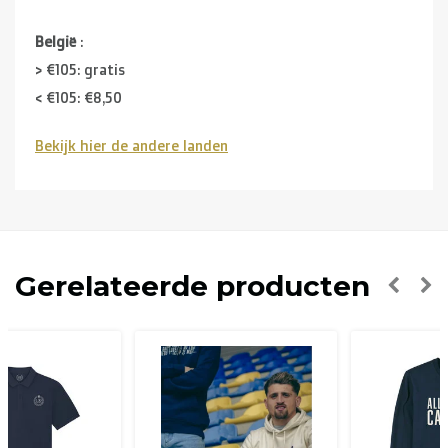
België
:
> €105: gratis
< €105: €8,50
Bekijk hier de andere landen
Buurlanden
(Duitsland, Luxemburg, Frankrijk ):
> €150: gratis
< €150: €12
Nederland:
Gerelateerde producten
> €150: gratis
< €150: €8,50
Europese Unie Zone 1
(Denemarken, Finland,
Griekenland, Hongarije, Ierland, Italië, Oostenrijk, Polen,
Portugal, Spanje, Tsjechië, Zweden):