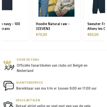
> €199: gratis
< €199: €25
Hoodie Natural raw -
Sweater French navy -
Rest van Europa + Middellands Zeegebied + Zwitserland
3ZEVEN3
Allons les Canaris
+ USA
: €35
€70,00
€60,00
Rest van de wereld + Canada
: €50
*Voor grote zendingen naar het buitenland, gelieve ons
VOOR DE FANS
Officiële fanartikelen van clubs uit België en
te contacteren.
Nederland
B. Welke transporteurs gebruiken jullie?
KLANTENSERVICE
Bereikbaar van ma t/m vr tussen 9:00 en 17:00 uur
Binnen
België
leveren we in principe via
Bpost
, in
Nederland
wordt er door
PostNL
geleverd, en in de
rest
VEILIG BETALEN
Betaal altijd veilig en snel met een van de vele
van Europa
gebruiken we in de meeste gevallen
DPD
.