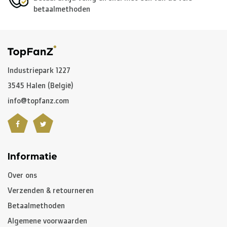
betaalmethoden
Voor de
rest van de wereld
maken we gebruik van onder
andere
DPD
en
DHL
.
C. Hoe lang is een pakket onderweg?
Industriepark 1227
3545 Halen (België)
Niet gepersonaliseerde artikelen:
info@topfanz.com
-
België
en
Nederland
: gewoonlijk 2 à 3 werkdagen
-
Buurlanden
: 2 à 4 werkdagen
-
Europese Unie
,
Zwitserland
en
USA
: 3 à 5 werkdagen
-
Rest van de wereld
: gemiddeld 5 à 8 werkdagen
Informatie
Over ons
Gepersonaliseerde artikelen:
Verzenden & retourneren
10 à 12 werkdagen
Betaalmethoden
Algemene voorwaarden
Opgelet, indien u gepersonaliseerde artikelen besteld