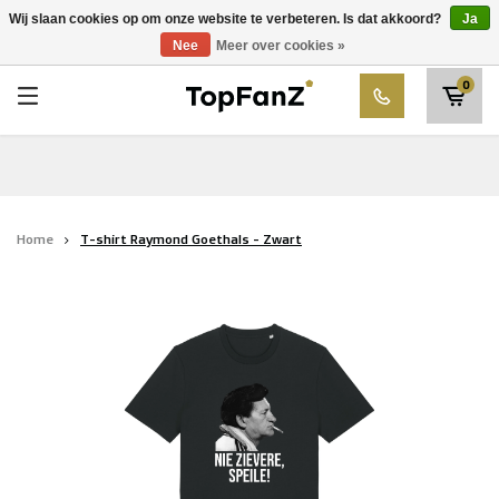
RWDM Brussels
Wij slaan cookies op om onze website te verbeteren. Is dat akkoord?
Ja
Kies uw club
Nee
Meer over cookies »
SK Beveren
0
STVV
Union Saint-Gilloise
Topfanz Outlet
Home
T-shirt Raymond Goethals - Zwart
Marktrock
Allemoal Truineer
Alpecin Premier Tech /Fenix Premier Tech
Heroes
Thierry Neuville
Sportoase