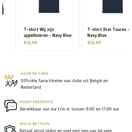
> €199: gratis
< €199: €25
T-shirt Wij zijn
T-shirt Drei Toures -
Rest van Europa + Middellands Zeegebied + Zwitserland
appelboeren - Navy Blue
Navy Blue
+ USA
: €35
€26,99
€26,99
Rest van de wereld + Canada
: €50
*Voor grote zendingen naar het buitenland, gelieve ons
VOOR DE FANS
Officiële fanartikelen van clubs uit België en
te contacteren.
Nederland
B. Welke transporteurs gebruiken jullie?
KLANTENSERVICE
Bereikbaar van ma t/m vr tussen 9:00 en 17:00 uur
Binnen
België
leveren we in principe via
Bpost
, in
Nederland
wordt er door
PostNL
geleverd, en in de
rest
VEILIG BETALEN
Betaal altijd veilig en snel met een van de vele
van Europa
gebruiken we in de meeste gevallen
DPD
.