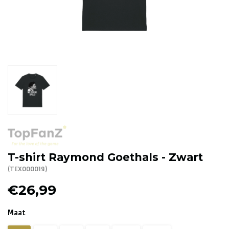
R. EV - Remco Evenepoel
Workout Buddies
R. EV - Remco Evenepoel
Veilingen
Lopende veilingen
Afgelopen veilingen
T-shirt Raymond Goethals - Zwart
(TEX000019)
€26,99
Maat