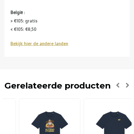
België
:
> €105: gratis
< €105: €8,50
Bekijk hier de andere landen
Buurlanden
(Duitsland, Luxemburg, Frankrijk ):
> €150: gratis
< €150: €12
Nederland:
Gerelateerde producten
> €150: gratis
< €150: €8,50
Europese Unie Zone 1
(Denemarken, Finland,
Griekenland, Hongarije, Ierland, Italië, Oostenrijk, Polen,
Portugal, Spanje, Tsjechië, Zweden):