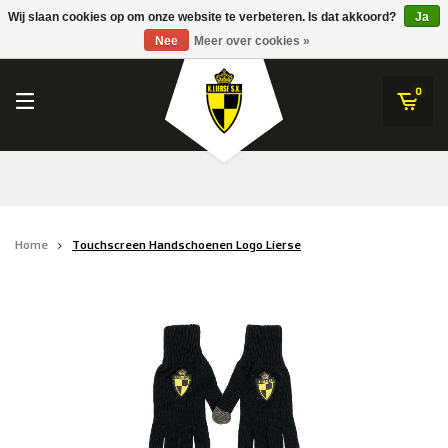
RWDM Brussels
Wij slaan cookies op om onze website te verbeteren. Is dat akkoord?
Ja
K.Lierse S.K.
Nee
Meer over cookies »
SK Beveren
STVV
0
Union Saint-Gilloise
Topfanz Outlet
Marktrock
Home
Touchscreen Handschoenen Logo Lierse
Allemoal Truineer
Alpecin Premier Tech /Fenix Premier Tech
Heroes
Thierry Neuville
Sportoase