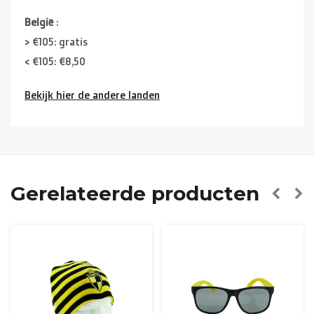
België
:
> €105: gratis
< €105: €8,50
Bekijk hier de andere landen
Buurlanden
(Duitsland, Luxemburg, Frankrijk ):
> €150: gratis
< €150: €12
Nederland:
Gerelateerde producten
> €150: gratis
< €150: €8,50
Europese Unie Zone 1
(Denemarken, Finland,
Griekenland, Hongarije, Ierland, Italië, Oostenrijk, Polen,
Portugal, Spanje, Tsjechië, Zweden):