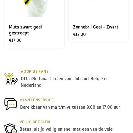
> €199: gratis
< €199: €25
Muts zwart geel
Zonnebril Geel - Zwart
Rest van Europa + Middellands Zeegebied + Zwitserland
gestreept
€12,00
+ USA
: €35
€17,00
Rest van de wereld + Canada
: €50
*Voor grote zendingen naar het buitenland, gelieve ons
VOOR DE FANS
Officiële fanartikelen van clubs uit België en
te contacteren.
Nederland
B. Welke transporteurs gebruiken jullie?
KLANTENSERVICE
Bereikbaar van ma t/m vr tussen 9:00 en 17:00 uur
Binnen
België
leveren we in principe via
Bpost
, in
Nederland
wordt er door
PostNL
geleverd, en in de
rest
VEILIG BETALEN
Betaal altijd veilig en snel met een van de vele
van Europa
gebruiken we in de meeste gevallen
DPD
.