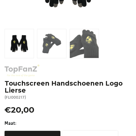
R. EV - Remco Evenepoel
Workout Buddies
R. EV - Remco Evenepoel
Veilingen
Lopende veilingen
Afgelopen veilingen
Touchscreen Handschoenen Logo
Lierse
(FLI000217)
€20,00
Maat: