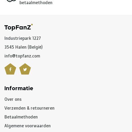
betaalmethoden
Voor de
rest van de wereld
maken we gebruik van onder
andere
DPD
en
DHL
.
C. Hoe lang is een pakket onderweg?
Industriepark 1227
3545 Halen (België)
Niet gepersonaliseerde artikelen:
info@topfanz.com
-
België
en
Nederland
: gewoonlijk 2 à 3 werkdagen
-
Buurlanden
: 2 à 4 werkdagen
-
Europese Unie
,
Zwitserland
en
USA
: 3 à 5 werkdagen
-
Rest van de wereld
: gemiddeld 5 à 8 werkdagen
Informatie
Over ons
Gepersonaliseerde artikelen:
Verzenden & retourneren
10 à 12 werkdagen
Betaalmethoden
Algemene voorwaarden
Opgelet, indien u gepersonaliseerde artikelen besteld