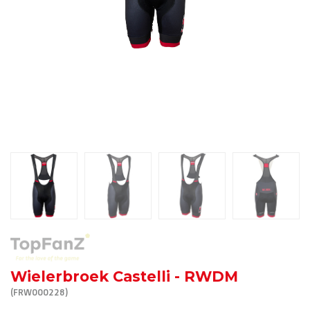
R. EV - Remco Evenepoel
Workout Buddies
R. EV - Remco Evenepoel
Veilingen
Lopende veilingen
Afgelopen veilingen
Wielerbroek Castelli - RWDM
(FRW000228)