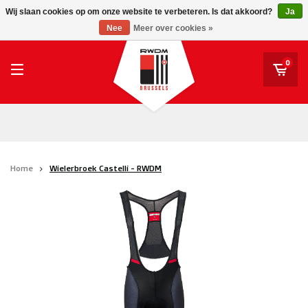
RWDM Brussels
Wij slaan cookies op om onze website te verbeteren. Is dat akkoord?
Ja
RWDM Brussels
Nee
Meer over cookies »
SK Beveren
STVV
0
Union Saint-Gilloise
Topfanz Outlet
Marktrock
Home
Wielerbroek Castelli - RWDM
Allemoal Truineer
Alpecin Premier Tech /Fenix Premier Tech
Heroes
Thierry Neuville
Sportoase