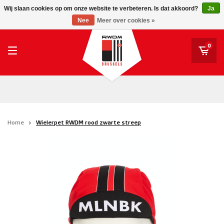
RWDM Brussels
Wij slaan cookies op om onze website te verbeteren. Is dat akkoord?
Ja
RWDM Brussels
Nee
Meer over cookies »
SK Beveren
STVV
0
Union Saint-Gilloise
Topfanz Outlet
Marktrock
Home
Wielerpet RWDM rood zwarte streep
Allemoal Truineer
Alpecin Premier Tech /Fenix Premier Tech
Heroes
Thierry Neuville
Sportoase