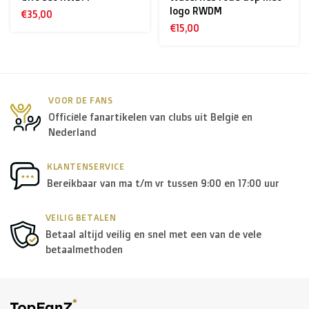
Rest van Europa + Middellands Zeegebied + Zwitserland
logo RWDM
€35,00
+ USA
: €35
€15,00
Rest van de wereld + Canada
: €50
*Voor grote zendingen naar het buitenland, gelieve ons
VOOR DE FANS
Officiële fanartikelen van clubs uit België en
te contacteren.
Nederland
B. Welke transporteurs gebruiken jullie?
KLANTENSERVICE
Bereikbaar van ma t/m vr tussen 9:00 en 17:00 uur
Binnen
België
leveren we in principe via
Bpost
, in
Nederland
wordt er door
PostNL
geleverd, en in de
rest
VEILIG BETALEN
Betaal altijd veilig en snel met een van de vele
van Europa
gebruiken we in de meeste gevallen
DPD
.
betaalmethoden
Voor de
rest van de wereld
maken we gebruik van onder
andere
DPD
en
DHL
.