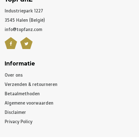
C. Hoe lang is een pakket onderweg?
Industriepark 1227
3545 Halen (België)
Niet gepersonaliseerde artikelen:
info@topfanz.com
-
België
en
Nederland
: gewoonlijk 2 à 3 werkdagen
-
Buurlanden
: 2 à 4 werkdagen
-
Europese Unie
,
Zwitserland
en
USA
: 3 à 5 werkdagen
-
Rest van de wereld
: gemiddeld 5 à 8 werkdagen
Informatie
Over ons
Gepersonaliseerde artikelen:
Verzenden & retourneren
10 à 12 werkdagen
Betaalmethoden
Algemene voorwaarden
Opgelet, indien u gepersonaliseerde artikelen besteld
Disclaimer
heeft, zal de levertijd van het volledige pakket hiervan
Privacy Policy
afhangen. Heeft u de niet gepersonaliseerde artikelen
vroeger nodig, dan raden we aan om een aparte