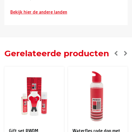
Bekijk hier de andere landen
Buurlanden
(Duitsland, Luxemburg, Frankrijk ):
> €150: gratis
< €150: €12
Nederland:
Gerelateerde producten
> €150: gratis
< €150: €8,50
Europese Unie Zone 1
(Denemarken, Finland,
Griekenland, Hongarije, Ierland, Italië, Oostenrijk, Polen,
Portugal, Spanje, Tsjechië, Zweden):
> €199: gratis
< €199: €25
Gift set RWDM
Waterfles rode dop met