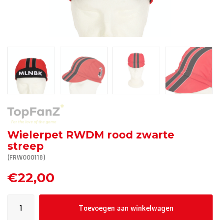
R. EV - Remco Evenepoel
Workout Buddies
R. EV - Remco Evenepoel
Veilingen
Lopende veilingen
Afgelopen veilingen
Wielerpet RWDM rood zwarte
streep
(FRW000118)
€22,00
Toevoegen aan winkelwagen