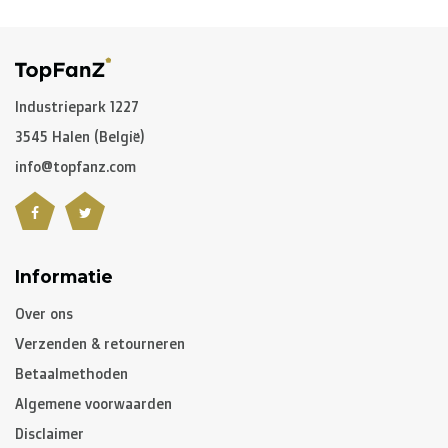
Voor de
rest van de wereld
maken we gebruik van onder
andere
DPD
en
DHL
.
C. Hoe lang is een pakket onderweg?
Industriepark 1227
3545 Halen (België)
Niet gepersonaliseerde artikelen:
info@topfanz.com
-
België
en
Nederland
: gewoonlijk 2 à 3 werkdagen
-
Buurlanden
: 2 à 4 werkdagen
-
Europese Unie
,
Zwitserland
en
USA
: 3 à 5 werkdagen
-
Rest van de wereld
: gemiddeld 5 à 8 werkdagen
Informatie
Over ons
Gepersonaliseerde artikelen:
Verzenden & retourneren
10 à 12 werkdagen
Betaalmethoden
Algemene voorwaarden
Opgelet, indien u gepersonaliseerde artikelen besteld
Disclaimer
heeft, zal de levertijd van het volledige pakket hiervan