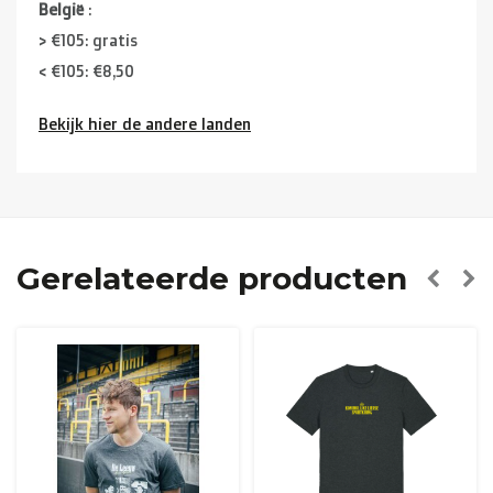
België
:
> €105: gratis
< €105: €8,50
Bekijk hier de andere landen
Buurlanden
(Duitsland, Luxemburg, Frankrijk ):
> €150: gratis
< €150: €12
Nederland:
Gerelateerde producten
> €150: gratis
< €150: €8,50
Europese Unie Zone 1
(Denemarken, Finland,
Griekenland, Hongarije, Ierland, Italië, Oostenrijk, Polen,
Portugal, Spanje, Tsjechië, Zweden):
> €199: gratis