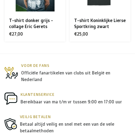
< €199: €25
T-shirt Koninklijke Lierse
T-shirt donker grijs -
Rest van Europa + Middellands Zeegebied + Zwitserland
Sportkring zwart
collage Eric Gerets
+ USA
: €35
€25,00
€27,00
Rest van de wereld + Canada
: €50
*Voor grote zendingen naar het buitenland, gelieve ons
VOOR DE FANS
Officiële fanartikelen van clubs uit België en
te contacteren.
Nederland
B. Welke transporteurs gebruiken jullie?
KLANTENSERVICE
Bereikbaar van ma t/m vr tussen 9:00 en 17:00 uur
Binnen
België
leveren we in principe via
Bpost
, in
Nederland
wordt er door
PostNL
geleverd, en in de
rest
VEILIG BETALEN
Betaal altijd veilig en snel met een van de vele
van Europa
gebruiken we in de meeste gevallen
DPD
.
betaalmethoden