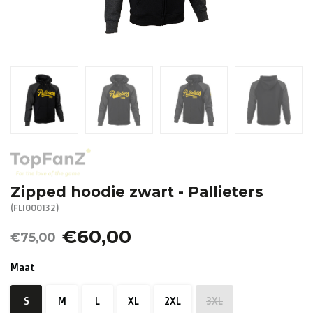
R. EV - Remco Evenepoel
Workout Buddies
R. EV - Remco Evenepoel
Veilingen
Lopende veilingen
Afgelopen veilingen
Zipped hoodie zwart - Pallieters
(FLI000132)
€60,00
€75,00
Maat
S
M
L
XL
2XL
3XL