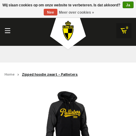
RWDM Brussels
Wij slaan cookies op om onze website te verbeteren. Is dat akkoord?
Ja
K.Lierse S.K.
Nee
Meer over cookies »
SK Beveren
STVV
0
Union Saint-Gilloise
Topfanz Outlet
Marktrock
Home
Zipped hoodie zwart - Pallieters
Allemoal Truineer
Alpecin Premier Tech /Fenix Premier Tech
Heroes
Thierry Neuville
Sportoase