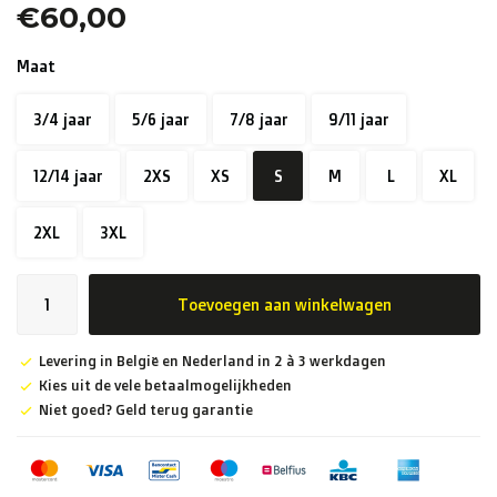
€60,00
Maat
3/4 jaar
5/6 jaar
7/8 jaar
9/11 jaar
12/14 jaar
2XS
XS
S
M
L
XL
2XL
3XL
Toevoegen aan winkelwagen
Levering in België en Nederland in 2 à 3 werkdagen
Kies uit de vele betaalmogelijkheden
Niet goed? Geld terug garantie