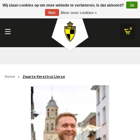
RWDM Brussels
Wij slaan cookies op om onze website te verbeteren. Is dat akkoord?
Ja
K.Lierse S.K.
Nee
Meer over cookies »
SK Beveren
STVV
0
Union Saint-Gilloise
Topfanz Outlet
Marktrock
Home
Zwarte Kersttrui Lierse
Allemoal Truineer
Alpecin Premier Tech /Fenix Premier Tech
Heroes
Thierry Neuville
Sportoase