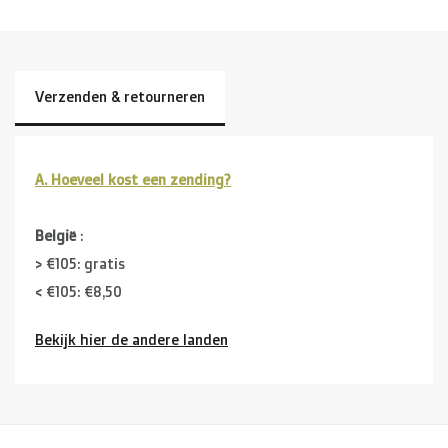
Verzenden & retourneren
A. Hoeveel kost een zending?
België
:
> €105: gratis
< €105: €8,50
Bekijk hier de andere landen
Buurlanden
(Duitsland, Luxemburg, Frankrijk ):
> €150: gratis
< €150: €12