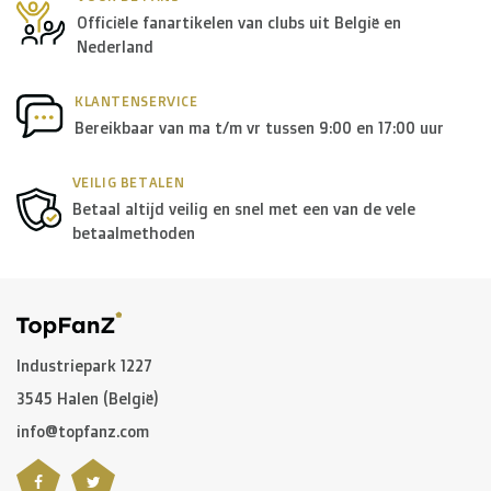
Officiële fanartikelen van clubs uit België en
te contacteren.
Nederland
B. Welke transporteurs gebruiken jullie?
KLANTENSERVICE
Bereikbaar van ma t/m vr tussen 9:00 en 17:00 uur
Binnen
België
leveren we in principe via
Bpost
, in
Nederland
wordt er door
PostNL
geleverd, en in de
rest
VEILIG BETALEN
Betaal altijd veilig en snel met een van de vele
van Europa
gebruiken we in de meeste gevallen
DPD
.
betaalmethoden
Voor de
rest van de wereld
maken we gebruik van onder
andere
DPD
en
DHL
.
C. Hoe lang is een pakket onderweg?
Industriepark 1227
3545 Halen (België)
Niet gepersonaliseerde artikelen:
info@topfanz.com
-
België
en
Nederland
: gewoonlijk 2 à 3 werkdagen
-
Buurlanden
: 2 à 4 werkdagen