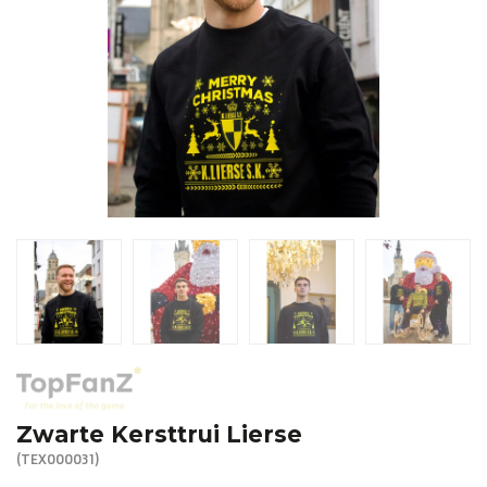
R. EV - Remco Evenepoel
Workout Buddies
R. EV - Remco Evenepoel
Veilingen
Lopende veilingen
Afgelopen veilingen
Zwarte Kersttrui Lierse
(TEX000031)