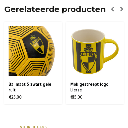
Nederland:
Gerelateerde producten
> €150: gratis
< €150: €8,50
Europese Unie Zone 1
(Denemarken, Finland,
Griekenland, Hongarije, Ierland, Italië, Oostenrijk, Polen,
Portugal, Spanje, Tsjechië, Zweden):
> €199: gratis
< €199: €25
Bal maat 5 zwart gele
Mok gestreept logo
Rest van Europa + Middellands Zeegebied + Zwitserland
ruit
Lierse
+ USA
: €35
€25,00
€15,00
Rest van de wereld + Canada
: €50
*Voor grote zendingen naar het buitenland, gelieve ons
VOOR DE FANS