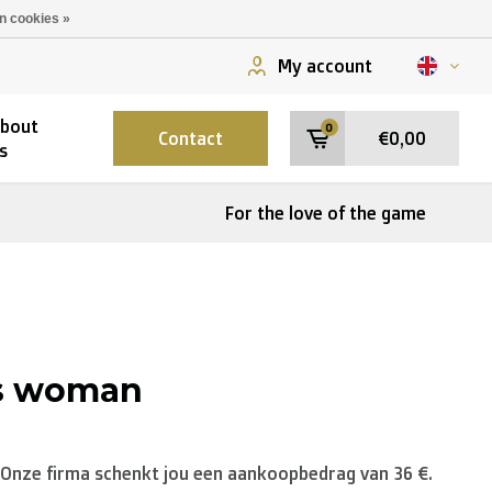
n cookies »
My account
bout
0
Contact
€0,00
s
For the love of the game
ys woman
 Onze firma schenkt jou een aankoopbedrag van 36 €.