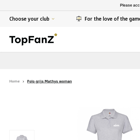
K. Berchem sport
SK Beveren
Please acce
K. Lierse S.K.
STVV
Choose your club
For the love of the gam
Home
Polo grijs Mathys woman