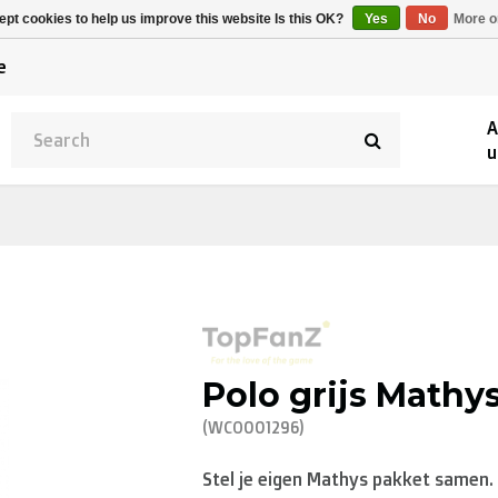
Alpecin Premier Tech
Evenepoel
pt cookies to help us improve this website Is this OK?
Yes
No
More o
/Fenix Premier Tech
e
A
u
Polo grijs Math
(WCO001296)
Stel je eigen Mathys pakket samen.