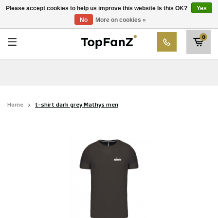
RWD Molenbeek
Please accept cookies to help us improve this website Is this OK?
Yes
Choose your club
No
More on cookies »
SK Beveren
0
STVV
Union Saint-Gilloise
Topfanz Outlet
Home
t-shirt dark grey Mathys men
Marktrock
Allemoal Truineer
Alpecin Premier Tech /Fenix Premier Tech
Heroes
Thierry Neuville
Sportoase