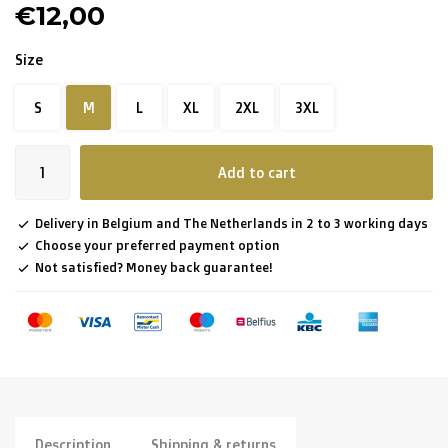
€12,00
Size
S
M
L
XL
2XL
3XL
Add to cart
Delivery in Belgium and The Netherlands in 2 to 3 working days
Choose your preferred payment option
Not satisfied? Money back guarantee!
Description
Shipping & returns