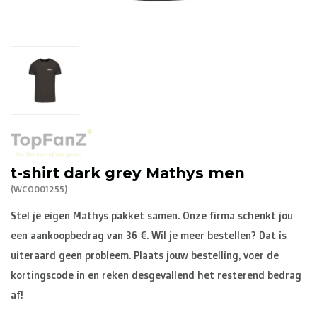
R. EV - Remco Evenepoel
Workout Buddies
R. EV - Remco Evenepoel
Auctions
Auctions
t-shirt dark grey Mathys men
Ended auctions
(WCO001255)
Stel je eigen Mathys pakket samen. Onze firma schenkt jou
een aankoopbedrag van 36 €. Wil je meer bestellen? Dat is
uiteraard geen probleem. Plaats jouw bestelling, voer de
kortingscode in en reken desgevallend het resterend bedrag
af!