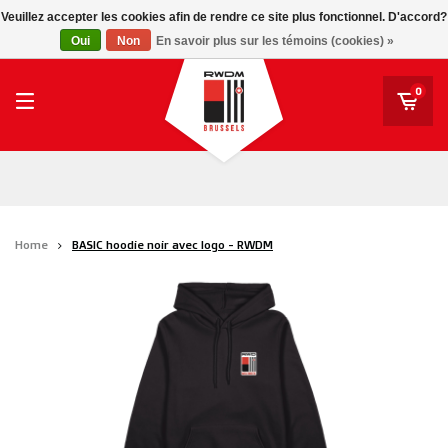
RWD Molenbeek
Veuillez accepter les cookies afin de rendre ce site plus fonctionnel. D'accord?
RWDM Brussels
Oui
Non
En savoir plus sur les témoins (cookies) »
SK Beveren
STVV
0
Union Saint-Gilloise
Topfanz Outlet
Marktrock
Home
BASIC hoodie noir avec logo - RWDM
Allemoal Truineer
Alpecin Premier Tech /Fenix Premier Tech
Héros
Thierry Neuville
Sportoase