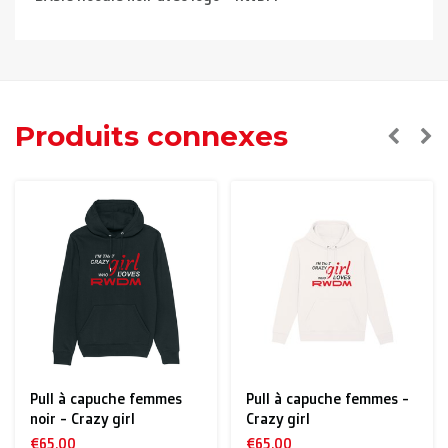
Produits connexes
s
Pull à capuche femmes -
Pull à capuche Red Eart
Crazy girl
- eat drink sleep RWDM
€65,00
€65,00