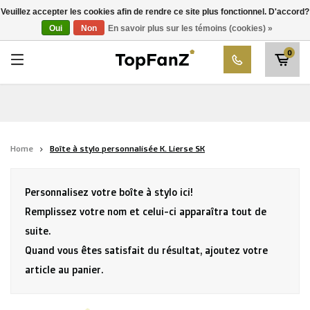
RWD Molenbeek
Veuillez accepter les cookies afin de rendre ce site plus fonctionnel. D'accord?
Choisissez votre club
Oui
Non
En savoir plus sur les témoins (cookies) »
SK Beveren
0
STVV
Union Saint-Gilloise
Topfanz Outlet
Home
Boîte à stylo personnalisée K. Lierse SK
Marktrock
Allemoal Truineer
Personnalisez votre boîte à stylo ici!
Alpecin Premier Tech /Fenix Premier Tech
Remplissez votre nom et celui-ci apparaîtra tout de
suite.
Héros
Quand vous êtes satisfait du résultat, ajoutez votre
article au panier.
Thierry Neuville
Sportoase