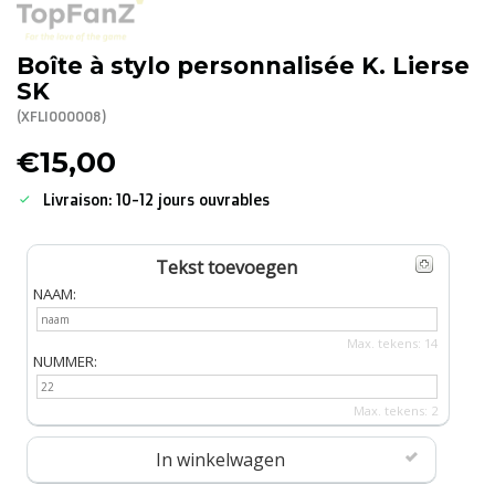
R. EV - Remco Evenepoel
Boîte à stylo personnalisée K. Lierse
Workout Buddies
SK
(XFLI000008)
Enchères
€15,00
Enchères
Livraison: 10-12 jours ouvrables
Enchères terminées