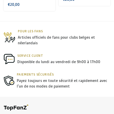
Suisse + USA
: €35
€20,00
Reste du monde + Canada
: €50
*Contactez-nous pour des grandes commandes pour
POUR LES FANS
Articles officiels de fans pour clubs belges et
recevoir les meilleurs frais de transport.
néerlandais
B. Quels transporteurs utilisez-vous?
SERVICE CLIENT
Disponible du lundi au vendredi de 9h00 à 17h00
En
Belgique
c'est en principe
Bpost
qui livre nos
paquets, aux
Pays-Bas
c'est
PostNL
, et dans le
reste de
PAIEMENTS SÉCURISÉS
Payez toujours en toute sécurité et rapidement avec
l'Europe
nous utilisons en général
DPD
.
l'un de nos modes de paiement
En
France
les colis sont aussi bien livrés par
Colissimo
que par
Chronopost
(DPD).