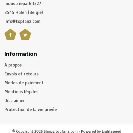
Pour le
reste du monde
nous utilisons entre autre
DPD
Industriepark 1227
et
DHL
.
3545 Halen (België)
info@topfanz.com
C. Quel est le temps de livraison?
Pour les articles non personnalisés:
-
Belgique
et
Pays-Bas
: 2 à 3 jours ouvrés
Information
-
Pays limitrophes
: 2 à 4 jours ouvrés
A propos
-
Union Européenne
,
Suisse
et
USA
: 3 à 5 jours ouvrés
Envois et retours
-
Reste du monde
: 5 à 8 jours ouvrés en moyenne
Modes de paiement
Mentions légales
Articles personnalisés:
Disclaimer
Ajouter 10 à 12 jours ouvrés
Protection de la vie privée
Attention, si vous commandez des articles
personnalisés, le temps de livraison dépendra de ceux-ci
© Copyright 2026 Shops.topfanz.com - Powered by
Lightspeed