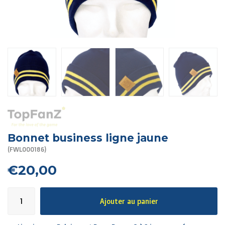
R. EV - Remco Evenepoel
Workout Buddies
Enchères
Enchères
Enchères terminées
Bonnet business ligne jaune
(FWL000186)
€20,00
Ajouter au panier