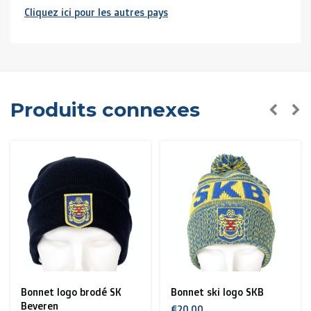
Cliquez ici pour les autres pays
Pays limitrophes
( Luxembourg, France, Allemagne):
> €150: gratuit
< €150: €12
Pays-Bas:
Produits connexes
> €150: gratuit
< €150: €8,50
l'Union Européenne Zone 1
(Autriche, Danemark,
Espagne, Finlande, Grèce, Hongrie, Irlande, Italie,
Pologne, Portugal, Suède, Tchéquie):
> €199: gratuit
< €199: €25
Bonnet logo brodé SK
Bonnet ski logo SKB
Reste de l’
Europe + Bassin méditerranéen +
Beveren
€20,00