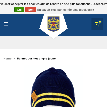
RWD Molenbeek
Veuillez accepter les cookies afin de rendre ce site plus fonctionnel. D'accord?
SK Beveren
Oui
Non
En savoir plus sur les témoins (cookies) »
SK Beveren
STVV
0
Union Saint-Gilloise
Topfanz Outlet
Marktrock
Home
Bonnet business ligne jaune
Allemoal Truineer
Alpecin Premier Tech /Fenix Premier Tech
Héros
Thierry Neuville
Sportoase