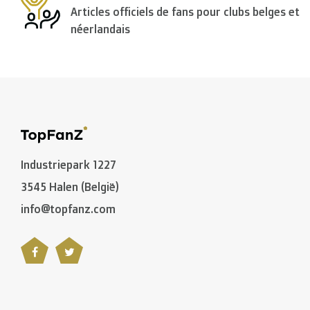
Articles officiels de fans pour clubs belges et
< €150: €8,50
néerlandais
l'Union Européenne Zone 1
(Autriche, Danemark, Espag
> €199: gratuit
< €199: €25
Reste de l’
Europe + Bassin méditerranéen + Suisse +
Industriepark 1227
3545 Halen (België)
Reste du monde + Canada
: €50
info@topfanz.com
*Contactez-nous pour des grandes commandes pour re
B. Quels transporteurs utilisez-vous?