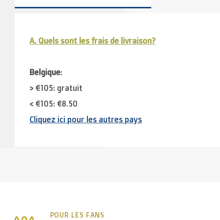
A. Quels sont les frais de livraison?
Belgique
:
> €105: gratuit
< €105: €8,50
Cliquez ici pour les autres pays
Pays limitrophes
( Luxembourg, France, Allemagne):
> €150: gratuit
< €150: €12
Pays-Bas:
POUR LES FANS
> €150: gratuit