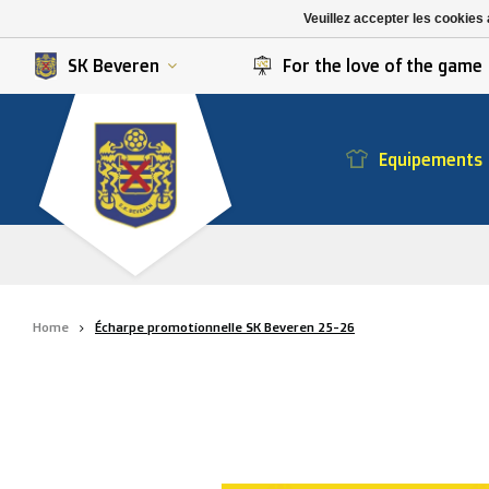
K. Berchem sport
SK Beveren
Veuillez accepter les cookies 
K. Lierse S.K.
STVV
SK Beveren
For the love of the game
Equipements
Home
Écharpe promotionnelle SK Beveren 25-26