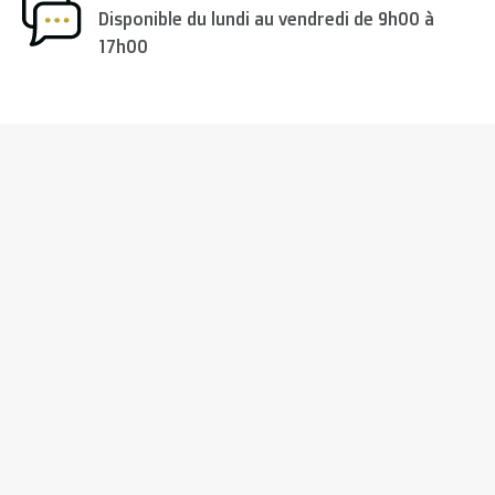
Disponible du lundi au vendredi de 9h00 à
17h00
ne, Finlande, Grèce, Hongrie, Irlande, Italie, Pologne, Portu
 USA
: €35
cevoir les meilleurs frais de transport.