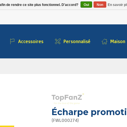
Alpecin Premier Tech
afin de rendre ce site plus fonctionnel. D'accord?
Oui
Non
En savoir pl
/Fenix Premier Tech
Accessoires
Personnalisé
Maison
Écharpe promoti
(FWL000274)