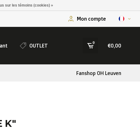
us sur les témoins (cookies) »
Mon compte
0
ant
OUTLET
€0,00
Fanshop OH Leuven
E K"