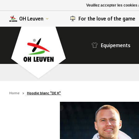
K. Berchem sport
SK Beveren
Veuillez accepter les cookies 
K. Lierse S.K.
STVV
OH Leuven
For the love of the game
Equipements
Home
Hoodie blanc "DE K"