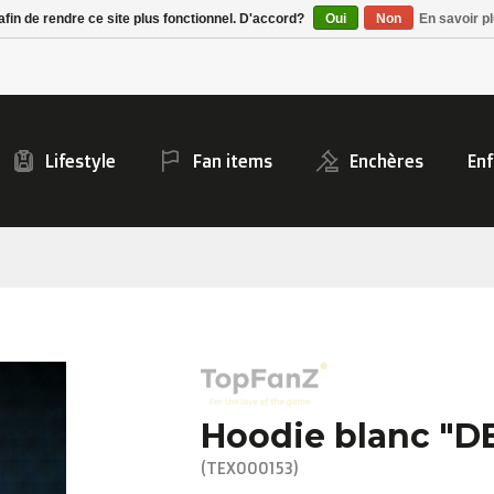
Alpecin Premier Tech
afin de rendre ce site plus fonctionnel. D'accord?
Oui
Non
En savoir pl
/Fenix Premier Tech
Lifestyle
Fan items
Enchères
Enf
Hoodie blanc "D
(TEX000153)