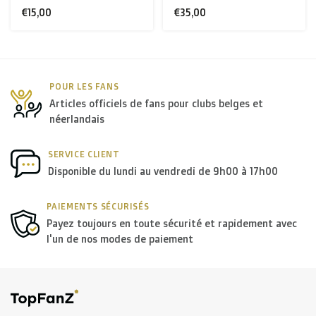
Suisse + USA
: €35
€35,00
Reste du monde + Canada
: €50
*Contactez-nous pour des grandes commandes pour
POUR LES FANS
Articles officiels de fans pour clubs belges et
recevoir les meilleurs frais de transport.
néerlandais
B. Quels transporteurs utilisez-vous?
SERVICE CLIENT
Disponible du lundi au vendredi de 9h00 à 17h00
En
Belgique
c'est en principe
Bpost
qui livre nos
paquets, aux
Pays-Bas
c'est
PostNL
, et dans le
reste de
PAIEMENTS SÉCURISÉS
Payez toujours en toute sécurité et rapidement avec
l'Europe
nous utilisons en général
DPD
.
l'un de nos modes de paiement
En
France
les colis sont aussi bien livrés par
Colissimo
que par
Chronopost
(DPD).