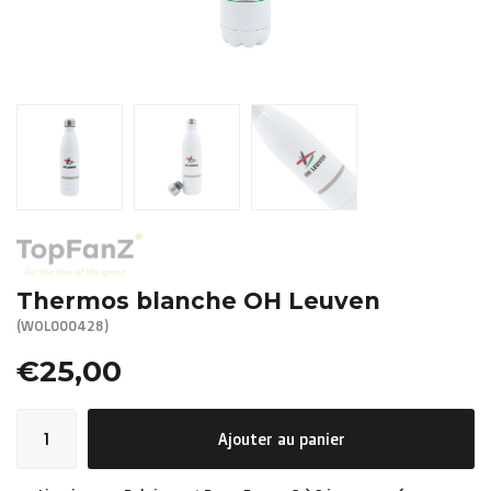
R. EV - Remco Evenepoel
Workout Buddies
Enchères
Enchères
Enchères terminées
Thermos blanche OH Leuven
(WOL000428)
€25,00
Ajouter au panier