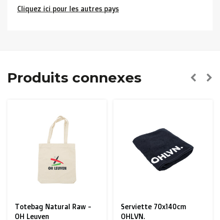
Cliquez ici pour les autres pays
Pays limitrophes
( Luxembourg, France, Allemagne):
> €150: gratuit
< €150: €12
Pays-Bas:
Produits connexes
> €150: gratuit
< €150: €8,50
l'Union Européenne Zone 1
(Autriche, Danemark,
Espagne, Finlande, Grèce, Hongrie, Irlande, Italie,
Pologne, Portugal, Suède, Tchéquie):
> €199: gratuit
< €199: €25
Serviette 70x140cm
Bidon 50cl
Reste de l’
Europe + Bassin méditerranéen +
OHLVN.
€12,00