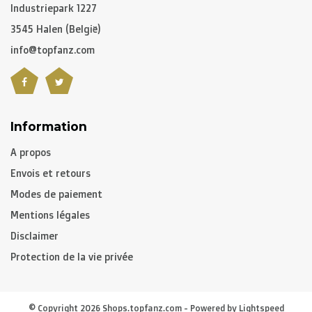
Pour le
reste du monde
nous utilisons entre autre
DPD
Industriepark 1227
et
DHL
.
3545 Halen (België)
info@topfanz.com
C. Quel est le temps de livraison?
Pour les articles non personnalisés:
-
Belgique
et
Pays-Bas
: 2 à 3 jours ouvrés
Information
-
Pays limitrophes
: 2 à 4 jours ouvrés
A propos
-
Union Européenne
,
Suisse
et
USA
: 3 à 5 jours ouvrés
Envois et retours
-
Reste du monde
: 5 à 8 jours ouvrés en moyenne
Modes de paiement
Mentions légales
Articles personnalisés:
Disclaimer
Ajouter 10 à 12 jours ouvrés
Protection de la vie privée
Attention, si vous commandez des articles
personnalisés, le temps de livraison dépendra de ceux-ci
© Copyright 2026 Shops.topfanz.com - Powered by
Lightspeed