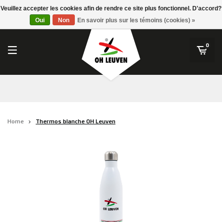
RWD Molenbeek
Veuillez accepter les cookies afin de rendre ce site plus fonctionnel. D'accord?
OH Leuven
Oui
Non
En savoir plus sur les témoins (cookies) »
SK Beveren
STVV
0
Union Saint-Gilloise
Topfanz Outlet
Marktrock
Home
Thermos blanche OH Leuven
Allemoal Truineer
Alpecin Premier Tech /Fenix Premier Tech
Héros
Thierry Neuville
Sportoase