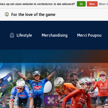
Alpecin Premier Tech
Evenepoel
kies op om onze website te verbeteren. Is dat akkoord?
Ja
Nee
Meer o
/Fenix Premier Tech
For the love of the game
Lifestyle
Merchandising
Merci Poupou