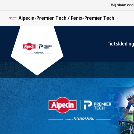
K. Berchem sport
SK Beveren
Wij slaan coo
K. Lierse S.K.
STVV
Alpecin-Premier Tech / Fenix-Premier Tech
Fietskleding