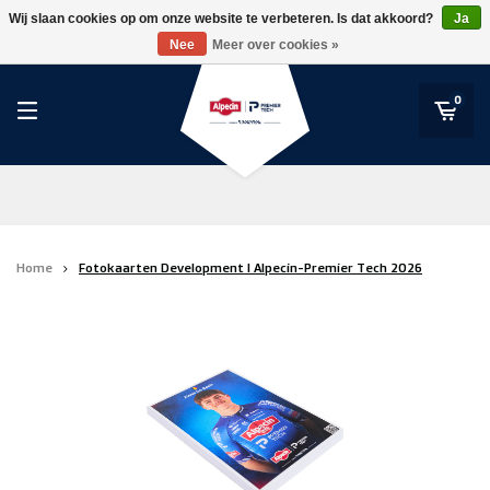
RWDM Brussels
Wij slaan cookies op om onze website te verbeteren. Is dat akkoord?
Ja
Alpecin-Premier Tech / Fenix-Premier Tech
Nee
Meer over cookies »
SK Beveren
STVV
0
Union Saint-Gilloise
Topfanz Outlet
Marktrock
Home
Fotokaarten Development I Alpecin-Premier Tech 2026
Allemoal Truineer
Alpecin Premier Tech /Fenix Premier Tech
Heroes
Thierry Neuville
Sportoase