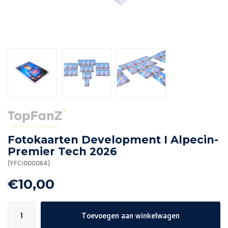
R. EV - Remco Evenepoel
Workout Buddies
R. EV - Remco Evenepoel
Veilingen
Lopende veilingen
Afgelopen veilingen
Fotokaarten Development I Alpecin-
Premier Tech 2026
(YFCI000064)
€10,00
Toevoegen aan winkelwagen