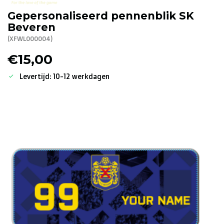
Gepersonaliseerd pennenblik SK
R. EV - Remco Evenepoel
Beveren
Workout Buddies
(XFWL000004)
€15,00
R. EV - Remco Evenepoel
Levertijd: 10-12 werkdagen
Veilingen
Lopende veilingen
Afgelopen veilingen