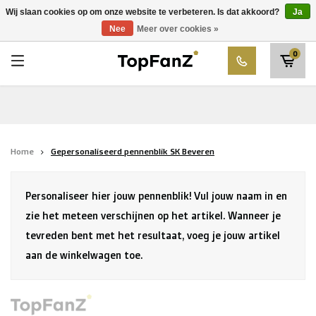
RWDM Brussels
Wij slaan cookies op om onze website te verbeteren. Is dat akkoord?
Ja
Kies uw club
Nee
Meer over cookies »
SK Beveren
0
STVV
Union Saint-Gilloise
Topfanz Outlet
Home
Gepersonaliseerd pennenblik SK Beveren
Marktrock
Allemoal Truineer
Personaliseer hier jouw pennenblik! Vul jouw naam in en
Alpecin Premier Tech /Fenix Premier Tech
zie het meteen verschijnen op het artikel. Wanneer je
tevreden bent met het resultaat, voeg je jouw artikel
Heroes
aan de winkelwagen toe.
Thierry Neuville
Sportoase