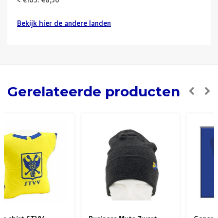
Bekijk hier de andere landen
Buurlanden
(Duitsland, Luxemburg, Frankrijk ):
> €150: gratis
< €150: €12
Nederland:
Gerelateerde producten
> €150: gratis
< €150: €8,50
Europese Unie Zone 1
(Denemarken, Finland,
Griekenland, Hongarije, Ierland, Italië, Oostenrijk, Polen,
Portugal, Spanje, Tsjechië, Zweden):
> €199: gratis
< €199: €25