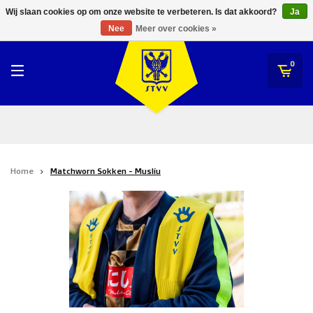
RWDM Brussels
Wij slaan cookies op om onze website te verbeteren. Is dat akkoord?
Ja
STVV
Nee
Meer over cookies »
SK Beveren
STVV
0
Union Saint-Gilloise
Topfanz Outlet
Marktrock
Home
Matchworn Sokken - Musliu
Allemoal Truineer
Alpecin Premier Tech /Fenix Premier Tech
Heroes
Thierry Neuville
Sportoase