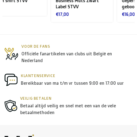
Business Muts Zwart
Gepersonaliseerde
Rest van Europa + Middellands Zeegebied + Zwitserland
Label STVV
geboortetegel STVV
+ USA
: €35
€17,00
€16,00
Rest van de wereld + Canada
: €50
*Voor grote zendingen naar het buitenland, gelieve ons
VOOR DE FANS
Officiële fanartikelen van clubs uit België en
te contacteren.
Nederland
B. Welke transporteurs gebruiken jullie?
KLANTENSERVICE
Bereikbaar van ma t/m vr tussen 9:00 en 17:00 uur
Binnen
België
leveren we in principe via
Bpost
, in
Nederland
wordt er door
PostNL
geleverd, en in de
rest
VEILIG BETALEN
Betaal altijd veilig en snel met een van de vele
van Europa
gebruiken we in de meeste gevallen
DPD
.
betaalmethoden
Voor de
rest van de wereld
maken we gebruik van onder
andere
DPD
en
DHL
.