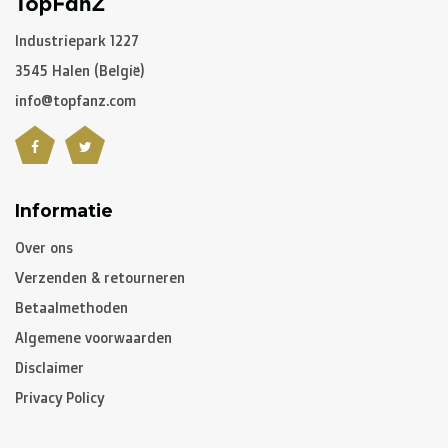
C. Hoe lang is een pakket onderweg?
Industriepark 1227
3545 Halen (België)
Niet gepersonaliseerde artikelen:
info@topfanz.com
-
België
en
Nederland
: gewoonlijk 2 à 3 werkdagen
-
Buurlanden
: 2 à 4 werkdagen
-
Europese Unie
,
Zwitserland
en
USA
: 3 à 5 werkdagen
-
Rest van de wereld
: gemiddeld 5 à 8 werkdagen
Informatie
Over ons
Gepersonaliseerde artikelen:
Verzenden & retourneren
10 à 12 werkdagen
Betaalmethoden
Algemene voorwaarden
Opgelet, indien u gepersonaliseerde artikelen besteld
Disclaimer
heeft, zal de levertijd van het volledige pakket hiervan
Privacy Policy
afhangen. Heeft u de niet gepersonaliseerde artikelen
vroeger nodig, dan raden we aan om een aparte