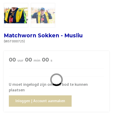
R. EV - Remco Evenepoel
Workout Buddies
R. EV - Remco Evenepoel
Matchworn Sokken - Musliu
(WST000725)
Veilingen
Lopende veilingen
00
00
00
uur
min
s
Afgelopen veilingen
U moet ingelogd zijn om een bod te kunnen
plaatsen
Inloggen | Account aanmaken