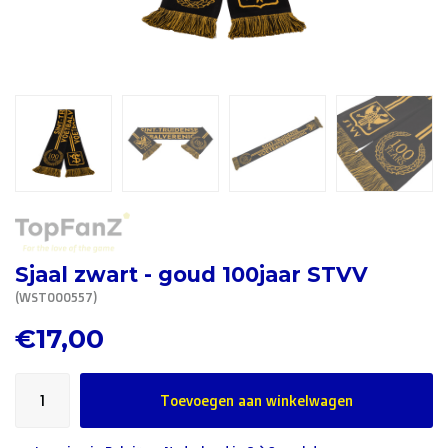
R. EV - Remco Evenepoel
Workout Buddies
R. EV - Remco Evenepoel
Veilingen
Lopende veilingen
Afgelopen veilingen
Sjaal zwart - goud 100jaar STVV
(WST000557)
€17,00
Toevoegen aan winkelwagen