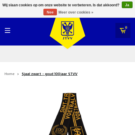
RWDM Brussels
Wij slaan cookies op om onze website te verbeteren. Is dat akkoord?
Ja
STVV
Nee
Meer over cookies »
SK Beveren
STVV
0
Union Saint-Gilloise
Topfanz Outlet
Marktrock
Home
Sjaal zwart - goud 100jaar STVV
Allemoal Truineer
Alpecin Premier Tech /Fenix Premier Tech
Heroes
Thierry Neuville
Sportoase