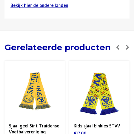
Bekijk hier de andere landen
Buurlanden
(Duitsland, Luxemburg, Frankrijk ):
> €150: gratis
< €150: €12
Nederland:
Gerelateerde producten
> €150: gratis
< €150: €8,50
Europese Unie Zone 1
(Denemarken, Finland,
Griekenland, Hongarije, Ierland, Italië, Oostenrijk, Polen,
Portugal, Spanje, Tsjechië, Zweden):
> €199: gratis
< €199: €25
Sjaal geel Sint Truidense
Kids sjaal binkies STVV
Rest van Europa + Middellands Zeegebied + Zwitserland
Voetbalvereniging
€17,00