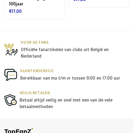
+ USA
: €35
100jaar
€17,00
Rest van de wereld + Canada
: €50
*Voor grote zendingen naar het buitenland, gelieve ons
VOOR DE FANS
te contacteren.
Officiële fanartikelen van clubs uit België en
Nederland
B. Welke transporteurs gebruiken jullie?
KLANTENSERVICE
Binnen
België
leveren we in principe via
Bpost
, in
Bereikbaar van ma t/m vr tussen 9:00 en 17:00 uur
Nederland
wordt er door
PostNL
geleverd, en in de
rest
VEILIG BETALEN
van Europa
gebruiken we in de meeste gevallen
DPD
.
Betaal altijd veilig en snel met een van de vele
betaalmethoden
Voor de
rest van de wereld
maken we gebruik van onder
andere
DPD
en
DHL
.